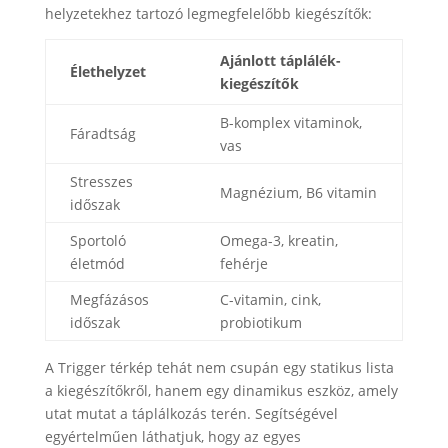
helyzetekhez tartozó legmegfelelőbb kiegészítők:
Ajánlott táplálék-
Élethelyzet
kiegészítők
B-komplex vitaminok,
Fáradtság
vas
Stresszes
Magnézium, B6 vitamin
időszak
Sportoló
Omega-3, kreatin,
életmód
fehérje
Megfázásos
C-vitamin, cink,
időszak
probiotikum
A Trigger térkép tehát nem csupán egy statikus lista
a kiegészítőkről, hanem egy dinamikus eszköz, amely
utat mutat a táplálkozás terén. Segítségével
egyértelműen láthatjuk, hogy az egyes