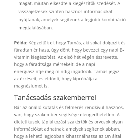
magát, miután elkezdte a kiegészítők szedését. A
visszajelzések szintén hasznos információkat
nyújtanak, amelyek segítenek a legjobb kombináció
megtalálásában.
Példa
: Képzeljük el, hogy Tamás, aki sokat dolgozik és
fáradtan ér haza, úgy dönt, hogy bevezet egy napi B-
vitamin kiegészítést. Az első hét végén észrevette,
hogy a fáradtsága mérsékelt, de a napi
energiaszintje még mindig ingadozik. Tamás jegyzi
az érzéseit, és eldönti, hogy kipróbálja a
magnéziumot is.
Tanácsadás szakemberrel
Bár az önálló kutatás és felmérés rendkívül hasznos,
van, hogy szakember segítsége elengedhetetlen. A
dietetikusok, táplálkozási szakértők és orvosok olyan
információkat adhatnak, amelyek segítenek abban,
hogy a lehető legjobban kihasználhassa az Ön által