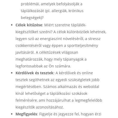
problémái, amelyek befolyásolják a
táplálkozását (pl. allergiák, krónikus
betegségek)?
Célok kitűzése
: Miért szeretne táplálék-
kiegészítőket szedni? A célok különbözőek lehetnek,
legyen szó az energiaszint növeléséről, a stressz
csökkentéséről vagy éppen a sportteljesítmény
javításáról. A célkitűzések világosan
meghatározzák, hogy mely tápanyagok a
legfontosabbak az Ön számára.
Kérdőívek és tesztek
: A kérdőívek és online
tesztek segíthetnek az egyedi szükségletek jobb
megértésében. Számos alkalmazás és weboldal
kínál lehetőséget a táplálkozási szokások
felmérésére, ami hozzájárulhat a legmegfelelőbb
kiegészítők azonosításához.
Megfigyelés
: Figyelje és jegyezze fel, hogyan érzi