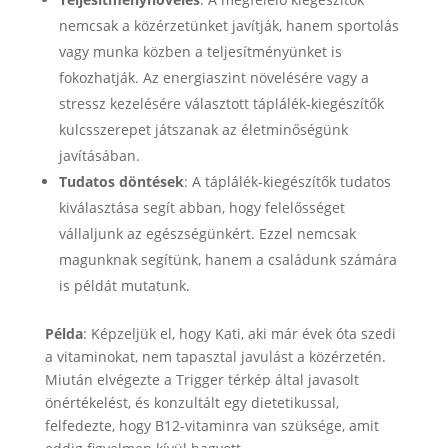
nemcsak a közérzetünket javítják, hanem sportolás
vagy munka közben a teljesítményünket is
fokozhatják. Az energiaszint növelésére vagy a
stressz kezelésére választott táplálék-kiegészítők
kulcsszerepet játszanak az életminőségünk
javításában.
Tudatos döntések
: A táplálék-kiegészítők tudatos
kiválasztása segít abban, hogy felelősséget
vállaljunk az egészségünkért. Ezzel nemcsak
magunknak segítünk, hanem a családunk számára
is példát mutatunk.
Példa
: Képzeljük el, hogy Kati, aki már évek óta szedi
a vitaminokat, nem tapasztal javulást a közérzetén.
Miután elvégezte a Trigger térkép által javasolt
önértékelést, és konzultált egy dietetikussal,
felfedezte, hogy B12-vitaminra van szüksége, amit