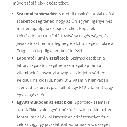
művelt táplálék-kiegészítőket.
Szakmai tanácsadás
: A dietetikusok és táplálkozási
szakértők segítenek, hogy az Ön egyéni igényeihez
mérten ajánljanak kiegészítőket. Képesek
kiértékelni az Ön táplálkozásának egészségét, és
javaslatokat tenni a legmegfelelőbb kiegészítőkre a
Trigger térkép figyelembevételével.
Laboratóriumi vizsgálatok
: Számos esetben a
laborvizsgálatok segíthetnek megállapítani a
vitaminok és ásványi anyagok szintjét a vérben.
Például, ha kiderül, hogy B12-vitamin hiányában
szenved, az orvos javasolhat egy B12-vitamint vagy
egy kiegészítőt.
Együttműködés az edzőkkel
: Sportolók számára
az edzőkkel való együttműködés szintén kiemelten
fontos, mivel ők jól ismerik az edzésterveket és a
célokat, így így javaslatokat adhatnak a szükséges