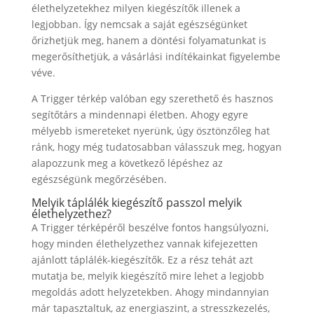
élethelyzetekhez milyen kiegészítők illenek a
legjobban. Így nemcsak a saját egészségünket
őrizhetjük meg, hanem a döntési folyamatunkat is
megerősíthetjük, a vásárlási indítékainkat figyelembe
véve.
A Trigger térkép valóban egy szerethető és hasznos
segítőtárs a mindennapi életben. Ahogy egyre
mélyebb ismereteket nyerünk, úgy ösztönzőleg hat
ránk, hogy még tudatosabban válasszuk meg, hogyan
alapozzunk meg a következő lépéshez az
egészségünk megőrzésében.
Melyik táplálék kiegészítő passzol melyik
élethelyzethez?
A Trigger térképéről beszélve fontos hangsúlyozni,
hogy minden élethelyzethez vannak kifejezetten
ajánlott táplálék-kiegészítők. Ez a rész tehát azt
mutatja be, melyik kiegészítő mire lehet a legjobb
megoldás adott helyzetekben. Ahogy mindannyian
már tapasztaltuk, az energiaszint, a stresszkezelés,