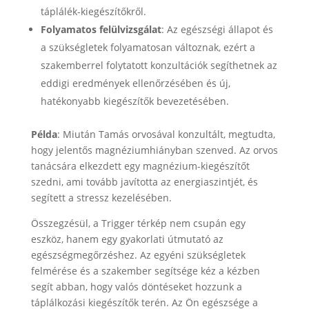
táplálék-kiegészítőkről.
Folyamatos felülvizsgálat
: Az egészségi állapot és
a szükségletek folyamatosan változnak, ezért a
szakemberrel folytatott konzultációk segíthetnek az
eddigi eredmények ellenőrzésében és új,
hatékonyabb kiegészítők bevezetésében.
Példa
: Miután Tamás orvosával konzultált, megtudta,
hogy jelentős magnéziumhiányban szenved. Az orvos
tanácsára elkezdett egy magnézium-kiegészítőt
szedni, ami tovább javította az energiaszintjét, és
segített a stressz kezelésében.
Összegzésül, a Trigger térkép nem csupán egy
eszköz, hanem egy gyakorlati útmutató az
egészségmegőrzéshez. Az egyéni szükségletek
felmérése és a szakember segítsége kéz a kézben
segít abban, hogy valós döntéseket hozzunk a
táplálkozási kiegészítők terén. Az Ön egészsége a