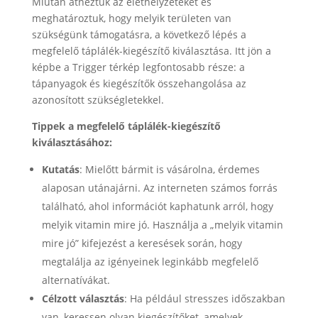
Miután átnéztük az élethelyzeteket és
meghatároztuk, hogy melyik területen van
szükségünk támogatásra, a következő lépés a
megfelelő táplálék-kiegészítő kiválasztása. Itt jön a
képbe a Trigger térkép legfontosabb része: a
tápanyagok és kiegészítők összehangolása az
azonosított szükségletekkel.
Tippek a megfelelő táplálék-kiegészítő
kiválasztásához:
Kutatás
: Mielőtt bármit is vásárolna, érdemes
alaposan utánajárni. Az interneten számos forrás
található, ahol információt kaphatunk arról, hogy
melyik vitamin mire jó. Használja a „melyik vitamin
mire jó” kifejezést a keresések során, hogy
megtalálja az igényeinek leginkább megfelelő
alternatívákat.
Célzott választás
: Ha például stresszes időszakban
van, keressen olyan kiegészítőket, amelyek