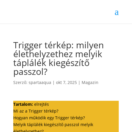
Trigger térkép: milyen
élethelyzethez melyik
táplálék kiegészítő
passzol?
Szerző:
spartaaqua
|
okt 7, 2025
|
Magazin
Tartalom:
elrejtés
Mi az a Trigger térkép?
Hogyan működik egy Trigger térkép?
Melyik táplálék kiegészítő passzol melyik
élethelyzethez?