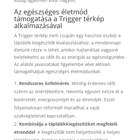
eddig figyelmen kívül hagyott.
Az egészséges életmód
támogatása a Trigger térkép
alkalmazásával
A Trigger térkép nem csupán egy hasznos eszköz a
táplálék-kiegészítők kiválasztásához; a mindennapi
életünk része is lehet, amikor hajlandóak vagyunk
belefektetni az időt és az energiát az egészségünkbe.
Az alábbi javaslatokat figyelembe véve aktívan
támogathatjuk egészséges életmódunkat:
Rendszeres önfelmérés
: Mindig érdemes időt
szánni az önértékelésre. Havonta egyszer nézze át a
közérzetét, energiaszintjét és az étrendjét. Ezzel
folyamatosan informált maradhat a saját
szükségleteivel kapcsolatban.
Kombinálja a táplálékkiegészítőket megfelelő
étrenddel
: A kiegészítők nem helyettesítik a helyes