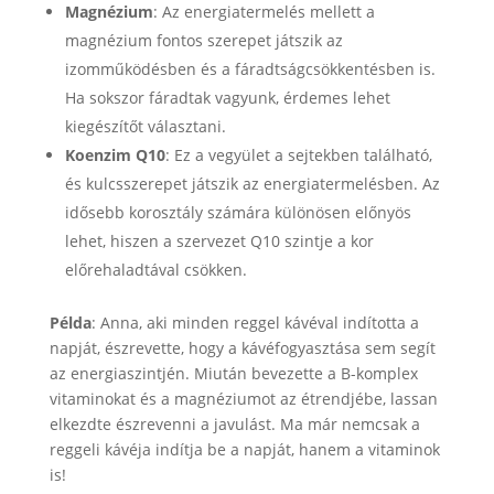
Magnézium
: Az energiatermelés mellett a
magnézium fontos szerepet játszik az
izomműködésben és a fáradtságcsökkentésben is.
Ha sokszor fáradtak vagyunk, érdemes lehet
kiegészítőt választani.
Koenzim Q10
: Ez a vegyület a sejtekben található,
és kulcsszerepet játszik az energiatermelésben. Az
idősebb korosztály számára különösen előnyös
lehet, hiszen a szervezet Q10 szintje a kor
előrehaladtával csökken.
Példa
: Anna, aki minden reggel kávéval indította a
napját, észrevette, hogy a kávéfogyasztása sem segít
az energiaszintjén. Miután bevezette a B-komplex
vitaminokat és a magnéziumot az étrendjébe, lassan
elkezdte észrevenni a javulást. Ma már nemcsak a
reggeli kávéja indítja be a napját, hanem a vitaminok
is!