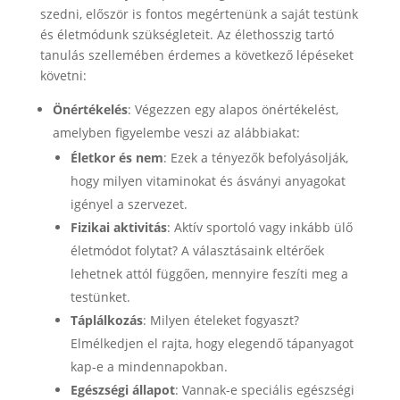
szedni, először is fontos megértenünk a saját testünk
és életmódunk szükségleteit. Az élethosszig tartó
tanulás szellemében érdemes a következő lépéseket
követni:
Önértékelés
: Végezzen egy alapos önértékelést,
amelyben figyelembe veszi az alábbiakat:
Életkor és nem
: Ezek a tényezők befolyásolják,
hogy milyen vitaminokat és ásványi anyagokat
igényel a szervezet.
Fizikai aktivitás
: Aktív sportoló vagy inkább ülő
életmódot folytat? A választásaink eltérőek
lehetnek attól függően, mennyire feszíti meg a
testünket.
Táplálkozás
: Milyen ételeket fogyaszt?
Elmélkedjen el rajta, hogy elegendő tápanyagot
kap-e a mindennapokban.
Egészségi állapot
: Vannak-e speciális egészségi