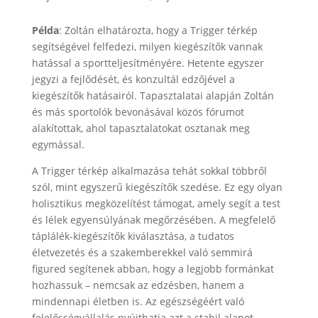
Példa
: Zoltán elhatározta, hogy a Trigger térkép
segítségével felfedezi, milyen kiegészítők vannak
hatással a sportteljesítményére. Hetente egyszer
jegyzi a fejlődését, és konzultál edzőjével a
kiegészítők hatásairól. Tapasztalatai alapján Zoltán
és más sportolók bevonásával közös fórumot
alakítottak, ahol tapasztalatokat osztanak meg
egymással.
A Trigger térkép alkalmazása tehát sokkal többről
szól, mint egyszerű kiegészítők szedése. Ez egy olyan
holisztikus megközelítést támogat, amely segít a test
és lélek egyensúlyának megőrzésében. A megfelelő
táplálék-kiegészítők kiválasztása, a tudatos
életvezetés és a szakemberekkel való semmirá
figured segítenek abban, hogy a legjobb formánkat
hozhassuk – nemcsak az edzésben, hanem a
mindennapi életben is. Az egészségéért való
felelősségvállalás nyújthatja azt a stabil alapot,