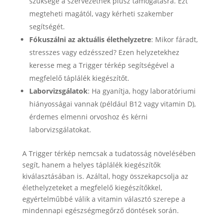
szüksége a szervezetnek plusz támogatásra. Ezt
megteheti magától, vagy kérheti szakember
segítségét.
Fókuszálni az aktuális élethelyzetre
: Mikor fáradt,
stresszes vagy edzésszed? Ezen helyzetekhez
keresse meg a Trigger térkép segítségével a
megfelelő táplálék kiegészítőt.
Laborvizsgálatok
: Ha gyanítja, hogy laboratóriumi
hiányosságai vannak (például B12 vagy vitamin D),
érdemes elmenni orvoshoz és kérni
laborvizsgálatokat.
A Trigger térkép nemcsak a tudatosság növelésében
segít, hanem a helyes táplálék kiegészítők
kiválasztásában is. Azáltal, hogy összekapcsolja az
élethelyzeteket a megfelelő kiegészítőkkel,
egyértelműbbé válik a vitamin választó szerepe a
mindennapi egészségmegőrző döntések során.