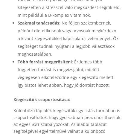
kifejezetten a stresszel való megküzdést segítik elő,
mint például a B-komplex vitaminok.
Szakmai tanácsadás
: Ne féljen szakembernek,
például dietetikusnak vagy orvosnak megkérdezni
a kívánt kiegészítőkkel kapcsolatos véleményét. Ők
segítséget tudnak nyújtani a legjobb választások
meghozatalában.
Több forrást megerősíteni
: Érdemes több
független forrást is megvizsgálni, mielőtt
véglegesen elköteleződne egy kiegészítő mellett.
Így biztos lehet abban, hogy jó döntést hozott.
Kiegészítők csoportosítása:
Különböző táplálék-kiegészítők egy listás formában is
csoportosíthatók, hogy gyorsabban beazonosíthassuk
az egyes жит szabályozókat. Az alábbi táblázat
segítségével egyértelművé válhat a különböző