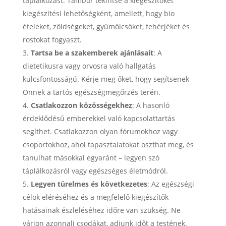
táplálkozást. Tambor tekintse a kiegészítőket
kiegészítési lehetőségként, amellett, hogy bio
ételeket, zöldségeket, gyümölcsöket, fehérjéket és
rostokat fogyaszt.
Tartsa be a szakemberek ajánlásait
: A
dietetikusra vagy orvosra való hallgatás
kulcsfontosságú. Kérje meg őket, hogy segítsenek
Önnek a tartós egészségmegőrzés terén.
Csatlakozzon közösségekhez
: A hasonló
érdeklődésű emberekkel való kapcsolattartás
segíthet. Csatlakozzon olyan fórumokhoz vagy
csoportokhoz, ahol tapasztalatokat oszthat meg, és
tanulhat másokkal egyaránt – legyen szó
táplálkozásról vagy egészséges életmódról.
Legyen türelmes és következetes
: Az egészségi
célok eléréséhez és a megfelelő kiegészítők
hatásainak észleléséhez időre van szükség. Ne
várjon azonnali csodákat, adjunk időt a testének.