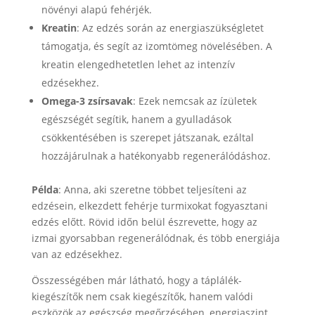
növényi alapú fehérjék.
Kreatin
: Az edzés során az energiaszükségletet
támogatja, és segít az izomtömeg növelésében. A
kreatin elengedhetetlen lehet az intenzív
edzésekhez.
Omega-3 zsírsavak
: Ezek nemcsak az ízületek
egészségét segítik, hanem a gyulladások
csökkentésében is szerepet játszanak, ezáltal
hozzájárulnak a hatékonyabb regenerálódáshoz.
Példa
: Anna, aki szeretne többet teljesíteni az
edzésein, elkezdett fehérje turmixokat fogyasztani
edzés előtt. Rövid időn belül észrevette, hogy az
izmai gyorsabban regenerálódnak, és több energiája
van az edzésekhez.
Összességében már látható, hogy a táplálék-
kiegészítők nem csak kiegészítők, hanem valódi
eszközök az egészség megőrzésében, energiaszint