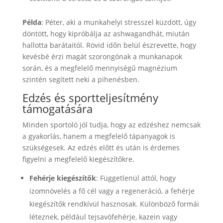
Példa
: Péter, aki a munkahelyi stresszel küzdött, úgy
döntött, hogy kipróbálja az ashwagandhát, miután
hallotta barátaitól. Rövid időn belül észrevette, hogy
kevésbé érzi magát szorongónak a munkanapok
során, és a megfelelő mennyiségű magnézium
szintén segített neki a pihenésben.
Edzés és sportteljesítmény
támogatására
Minden sportoló jól tudja, hogy az edzéshez nemcsak
a gyakorlás, hanem a megfelelő tápanyagok is
szükségesek. Az edzés előtt és után is érdemes
figyelni a megfelelő kiegészítőkre.
Fehérje kiegészítők
: Függetlenül attól, hogy
izomnövelés a fő cél vagy a regeneráció, a fehérje
kiegészítők rendkívül hasznosak. Különböző formái
léteznek, például tejsavófehérje, kazein vagy