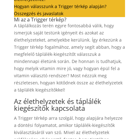
Hogyan válasszunk a Trigger térkép alapján?
Összegzés és javaslatok
Mi az a Trigger térkép?
A táplálkozás terén egyre fontosabbá válik, hogy
ismerjük saját testünk igényeit és azokat az
élethelyzeteket, amelyekbe kerülünk. Így érkezünk a
Trigger térkép fogalmához, amely segít abban, hogy a
megfelelő táplálék-kiegészítőt válasszuk a
mindennapi életünk során. De honnan is tudhatjuk,
hogy melyik vitamin mire jó, vagy hogyan épül fel a
vitamin választó rendszer? Most nézzük meg
részletesen, hogyan kötődnek össze az élethelyzetek
a táplálék kiegészítőkkel!
Az élethelyzetek és táplálék
kiegészítők kapcsolata
A Trigger térkép arra szolgál, hogy alapjára helyezze
a döntési folyamatot, amikor táplálék-kiegészítők
kiválasztásáról van szó. Mivel az élethelyzetek