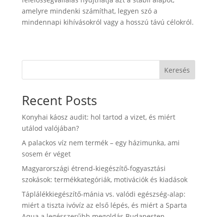
amelyre mindenki számíthat, legyen szó a
mindennapi kihívásokról vagy a hosszú távú célokról.
Keresés
Recent Posts
Konyhai káosz audit: hol tartod a vizet, és miért
utálod valójában?
A palackos víz nem termék – egy házimunka, ami
sosem ér véget
Magyarországi étrend-kiegészítő-fogyasztási
szokások: termékkategóriák, motivációk és kiadások
Táplálékkiegészítő-mánia vs. valódi egészség-alap:
miért a tiszta ivóvíz az első lépés, és miért a Sparta
Aqua a legésszerűbb megoldás Budapesten