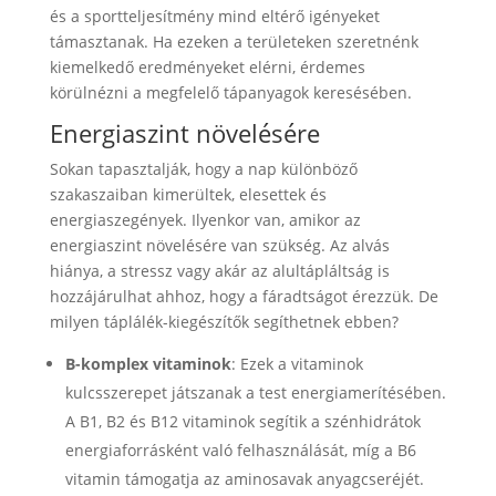
és a sportteljesítmény mind eltérő igényeket
támasztanak. Ha ezeken a területeken szeretnénk
kiemelkedő eredményeket elérni, érdemes
körülnézni a megfelelő tápanyagok keresésében.
Energiaszint növelésére
Sokan tapasztalják, hogy a nap különböző
szakaszaiban kimerültek, elesettek és
energiaszegények. Ilyenkor van, amikor az
energiaszint növelésére van szükség. Az alvás
hiánya, a stressz vagy akár az alultápláltság is
hozzájárulhat ahhoz, hogy a fáradtságot érezzük. De
milyen táplálék-kiegészítők segíthetnek ebben?
B-komplex vitaminok
: Ezek a vitaminok
kulcsszerepet játszanak a test energiamerítésében.
A B1, B2 és B12 vitaminok segítik a szénhidrátok
energiaforrásként való felhasználását, míg a B6
vitamin támogatja az aminosavak anyagcseréjét.