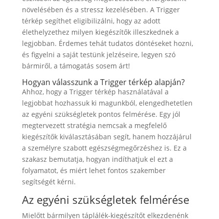
növelésében és a stressz kezelésében. A Trigger
térkép segíthet eligibilizálni, hogy az adott
élethelyzethez milyen kiegészítők illeszkednek a
legjobban. Érdemes tehát tudatos döntéseket hozni,
és figyelni a saját testünk jelzéseire, legyen szó
bármiről, a támogatás sosem árt!
Hogyan válasszunk a Trigger térkép alapján?
Ahhoz, hogy a Trigger térkép használatával a
legjobbat hozhassuk ki magunkból, elengedhetetlen
az egyéni szükségletek pontos felmérése. Egy jól
megtervezett stratégia nemcsak a megfelelő
kiegészítők kiválasztásában segít, hanem hozzájárul
a személyre szabott egészségmegőrzéshez is. Ez a
szakasz bemutatja, hogyan indíthatjuk el ezt a
folyamatot, és miért lehet fontos szakember
segítségét kérni.
Az egyéni szükségletek felmérése
Mielőtt bármilyen táplálék-kiegészítőt elkezdenénk