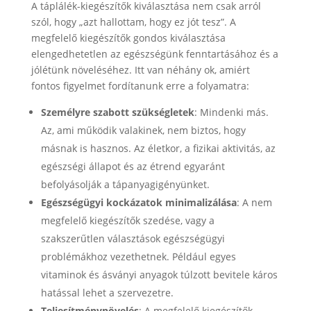
A táplálék-kiegészítők kiválasztása nem csak arról
szól, hogy „azt hallottam, hogy ez jót tesz”. A
megfelelő kiegészítők gondos kiválasztása
elengedhetetlen az egészségünk fenntartásához és a
jólétünk növeléséhez. Itt van néhány ok, amiért
fontos figyelmet fordítanunk erre a folyamatra:
Személyre szabott szükségletek
: Mindenki más.
Az, ami működik valakinek, nem biztos, hogy
másnak is hasznos. Az életkor, a fizikai aktivitás, az
egészségi állapot és az étrend egyaránt
befolyásolják a tápanyagigényünket.
Egészségügyi kockázatok minimalizálása
: A nem
megfelelő kiegészítők szedése, vagy a
szakszerűtlen választások egészségügyi
problémákhoz vezethetnek. Például egyes
vitaminok és ásványi anyagok túlzott bevitele káros
hatással lehet a szervezetre.
Teljesítménynövelés
: A megfelelő kiegészítők