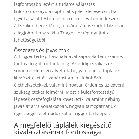
legfontosabb, ezért a tudatos választás
kulcsfontosságú az optimális jólét elérésében. Ha
figyel a saját testére és méréseire, valamint készen
áll szakemberek támogatására támaszkodni, biztosan
a legjobbat hozza ki a Trigger térkép nyújtotta
lehetőségekből.
Összegzés és javaslatok
A Trigger térkép használatával kapcsolatban számos
fontos dolgot tudtunk meg. Az eddigi szakaszok
során részletesen átvettük, hogyan lehet a táplálék-
kiegészítőket összepárosítani a különböző
élethelyzetekkel, valamint hogyan érdemes az egyéni
szükségleteket felmérni. Most a kulcsfontosságú
lépések összefoglalása következik, valamint néhány
javaslat arra vonatkozóan, hogyan támogathatjuk
egészséges életmódunkat a Trigger térképpel.
A megfelelő táplálék kiegészítő
kiválasztásának fontossága