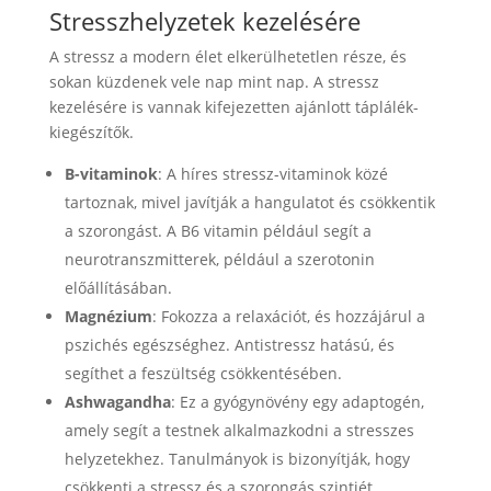
Stresszhelyzetek kezelésére
A stressz a modern élet elkerülhetetlen része, és
sokan küzdenek vele nap mint nap. A stressz
kezelésére is vannak kifejezetten ajánlott táplálék-
kiegészítők.
B-vitaminok
: A híres stressz-vitaminok közé
tartoznak, mivel javítják a hangulatot és csökkentik
a szorongást. A B6 vitamin például segít a
neurotranszmitterek, például a szerotonin
előállításában.
Magnézium
: Fokozza a relaxációt, és hozzájárul a
pszichés egészséghez. Antistressz hatású, és
segíthet a feszültség csökkentésében.
Ashwagandha
: Ez a gyógynövény egy adaptogén,
amely segít a testnek alkalmazkodni a stresszes
helyzetekhez. Tanulmányok is bizonyítják, hogy
csökkenti a stressz és a szorongás szintjét.