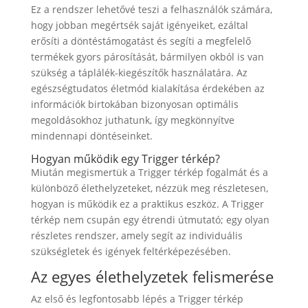
Ez a rendszer lehetővé teszi a felhasználók számára,
hogy jobban megértsék saját igényeiket, ezáltal
erősíti a döntéstámogatást és segíti a megfelelő
termékek gyors párosítását, bármilyen okból is van
szükség a táplálék-kiegészítők használatára. Az
egészségtudatos életmód kialakítása érdekében az
információk birtokában bizonyosan optimális
megoldásokhoz juthatunk, így megkönnyítve
mindennapi döntéseinket.
Hogyan működik egy Trigger térkép?
Miután megismertük a Trigger térkép fogalmát és a
különböző élethelyzeteket, nézzük meg részletesen,
hogyan is működik ez a praktikus eszköz. A Trigger
térkép nem csupán egy étrendi útmutató; egy olyan
részletes rendszer, amely segít az individuális
szükségletek és igények feltérképezésében.
Az egyes élethelyzetek felismerése
Az első és legfontosabb lépés a Trigger térkép