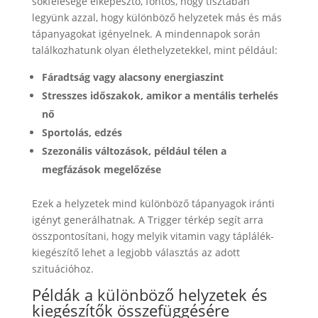
sokfélesége elképesztő, fontos, hogy tisztában
legyünk azzal, hogy különböző helyzetek más és más
tápanyagokat igényelnek. A mindennapok során
találkozhatunk olyan élethelyzetekkel, mint például:
Fáradtság vagy alacsony energiaszint
Stresszes időszakok, amikor a mentális terhelés
nő
Sportolás, edzés
Szezonális változások, például télen a
megfázások megelőzése
Ezek a helyzetek mind különböző tápanyagok iránti
igényt generálhatnak. A Trigger térkép segít arra
összpontosítani, hogy melyik vitamin vagy táplálék-
kiegészítő lehet a legjobb választás az adott
szituációhoz.
Példák a különböző helyzetek és
kiegészítők összefüggésére