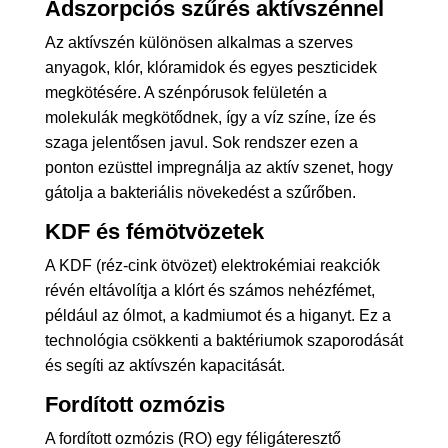
Adszorpciós szűrés aktívszénnel
Az aktívszén különösen alkalmas a szerves
anyagok, klór, klóramidok és egyes peszticidek
megkötésére. A szénpórusok felületén a
molekulák megkötődnek, így a víz színe, íze és
szaga jelentősen javul. Sok rendszer ezen a
ponton ezüsttel impregnálja az aktív szenet, hogy
gátolja a bakteriális növekedést a szűrőben.
KDF és fémötvözetek
A KDF (réz-cink ötvözet) elektrokémiai reakciók
révén eltávolítja a klórt és számos nehézfémet,
például az ólmot, a kadmiumot és a higanyt. Ez a
technológia csökkenti a baktériumok szaporodását
és segíti az aktívszén kapacitását.
Fordított ozmózis
A fordított ozmózis (RO) egy féligáteresztő