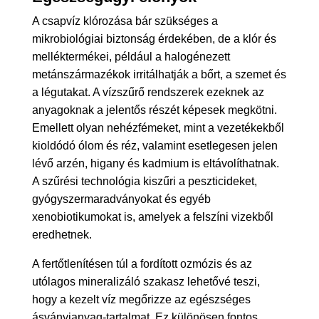
A csapvíz klórozása bár szükséges a
mikrobiológiai biztonság érdekében, de a klór és
melléktermékei, például a halogénezett
metánszármazékok irritálhatják a bőrt, a szemet és
a légutakat. A vízszűrő rendszerek ezeknek az
anyagoknak a jelentős részét képesek megkötni.
Emellett olyan nehézfémeket, mint a vezetékekből
kioldódó ólom és réz, valamint esetlegesen jelen
lévő arzén, higany és kadmium is eltávolíthatnak.
A szűrési technológia kiszűri a peszticideket,
gyógyszermaradványokat és egyéb
xenobiotikumokat is, amelyek a felszíni vizekből
eredhetnek.
A fertőtlenítésen túl a fordított ozmózis és az
utólagos mineralizáló szakasz lehetővé teszi,
hogy a kezelt víz megőrizze az egészséges
ásványianyag-tartalmat. Ez különösen fontos