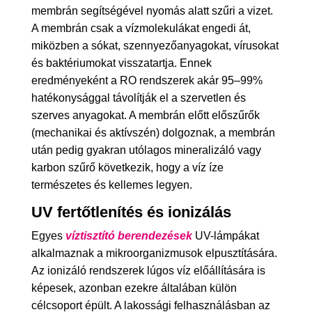
membrán segítségével nyomás alatt szűri a vizet.
A membrán csak a vízmolekulákat engedi át,
miközben a sókat, szennyezőanyagokat, vírusokat
és baktériumokat visszatartja. Ennek
eredményeként a RO rendszerek akár 95–99%
hatékonysággal távolítják el a szervetlen és
szerves anyagokat. A membrán előtt előszűrők
(mechanikai és aktívszén) dolgoznak, a membrán
után pedig gyakran utólagos mineralizáló vagy
karbon szűrő következik, hogy a víz íze
természetes és kellemes legyen.
UV fertőtlenítés és ionizálás
Egyes
víztisztító berendezések
UV-lámpákat
alkalmaznak a mikroorganizmusok elpusztítására.
Az ionizáló rendszerek lúgos víz előállítására is
képesek, azonban ezekre általában külön
célcsoport épült. A lakossági felhasználásban az