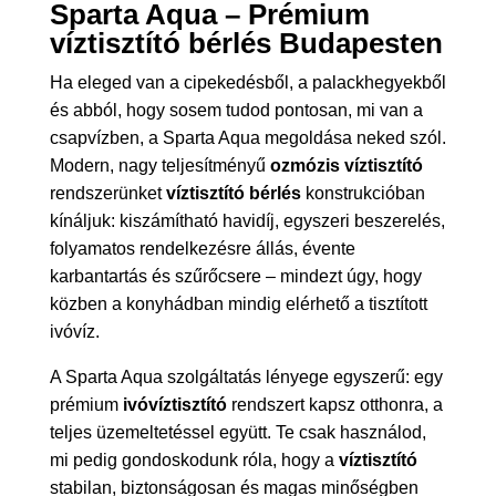
Sparta Aqua – Prémium
víztisztító bérlés Budapesten
Ha eleged van a cipekedésből, a palackhegyekből
és abból, hogy sosem tudod pontosan, mi van a
csapvízben, a Sparta Aqua megoldása neked szól.
Modern, nagy teljesítményű
ozmózis víztisztító
rendszerünket
víztisztító bérlés
konstrukcióban
kínáljuk: kiszámítható havidíj, egyszeri beszerelés,
folyamatos rendelkezésre állás, évente
karbantartás és szűrőcsere – mindezt úgy, hogy
közben a konyhádban mindig elérhető a tisztított
ivóvíz.
A Sparta Aqua szolgáltatás lényege egyszerű: egy
prémium
ivóvíztisztító
rendszert kapsz otthonra, a
teljes üzemeltetéssel együtt. Te csak használod,
mi pedig gondoskodunk róla, hogy a
víztisztító
stabilan, biztonságosan és magas minőségben