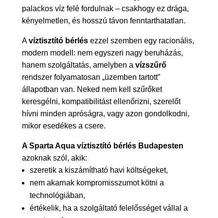
palackos víz felé fordulnak – csakhogy ez drága,
kényelmetlen, és hosszú távon fenntarthatatlan.
A
víztisztító bérlés
ezzel szemben egy racionális,
modern modell: nem egyszeri nagy beruházás,
hanem szolgáltatás, amelyben a
vízszűrő
rendszer folyamatosan „üzemben tartott”
állapotban van. Neked nem kell szűrőket
keresgélni, kompatibilitást ellenőrizni, szerelőt
hívni minden apróságra, vagy azon gondolkodni,
mikor esedékes a csere.
A Sparta Aqua víztisztító bérlés Budapesten
azoknak szól, akik:
szeretik a kiszámítható havi költségeket,
nem akarnak kompromisszumot kötni a
technológiában,
értékelik, ha a szolgáltató felelősséget vállal a