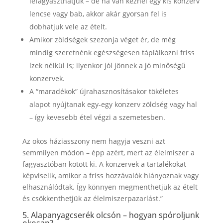
lefagyaszthatjuk – de ha van kéznél egy kis konzerv
lencse vagy bab, akkor akár gyorsan fel is
dobhatjuk vele az ételt.
Amikor zöldségek szezonja véget ér, de még
mindig szeretnénk egészségesen táplálkozni friss
ízek nélkül is; ilyenkor jól jönnek a jó minőségű
konzervek.
A “maradékok” újrahasznosításakor tökéletes
alapot nyújtanak egy-egy konzerv zöldség vagy hal
– így kevesebb étel végzi a szemetesben.
Az okos háziasszony nem hagyja veszni azt
semmilyen módon – épp azért, mert az élelmiszer a
fagyasztóban kötött ki. A konzervek a tartalékokat
képviselik, amikor a friss hozzávalók hiányoznak vagy
elhasználódtak. Így könnyen megmenthetjük az ételt
és csökkenthetjük az élelmiszerpazarlást.”
5. Alapanyagcserék olcsón – hogyan spóroljunk
okosan?