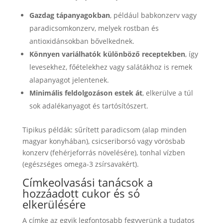
Gazdag tápanyagokban
, például babkonzerv vagy
paradicsomkonzerv, melyek rostban és
antioxidánsokban bővelkednek.
Könnyen variálhatók különböző receptekben
, így
levesekhez, főételekhez vagy salátákhoz is remek
alapanyagot jelentenek.
Minimális feldolgozáson estek át
, elkerülve a túl
sok adalékanyagot és tartósítószert.
Tipikus példák: sűrített paradicsom (alap minden
magyar konyhában), csicseriborsó vagy vörösbab
konzerv (fehérjeforrás növelésére), tonhal vízben
(egészséges omega-3 zsírsavakért).
Címkeolvasási tanácsok a
hozzáadott cukor és só
elkerülésére
A címke az egyik legfontosabb fegyverünk a tudatos