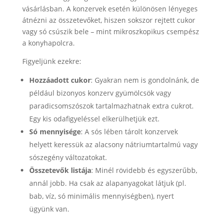
vásárlásban. A konzervek esetén különösen lényeges
átnézni az összetevőket, hiszen sokszor rejtett cukor
vagy só csúszik bele – mint mikroszkopikus csempész
a konyhapolcra.
Figyeljünk ezekre:
Hozzáadott cukor
: Gyakran nem is gondolnánk, de
például bizonyos konzerv gyümölcsök vagy
paradicsomszószok tartalmazhatnak extra cukrot.
Egy kis odafigyeléssel elkerülhetjük ezt.
Só mennyisége
: A sós lében tárolt konzervek
helyett keressük az alacsony nátriumtartalmú vagy
sószegény változatokat.
Összetevők listája
: Minél rövidebb és egyszerűbb,
annál jobb. Ha csak az alapanyagokat látjuk (pl.
bab, víz, só minimális mennyiségben), nyert
ügyünk van.