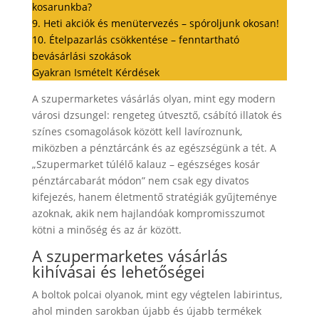
kosarunkba?
9. Heti akciók és menütervezés – spóroljunk okosan!
10. Ételpazarlás csökkentése – fenntartható
bevásárlási szokások
Gyakran Ismételt Kérdések
A szupermarketes vásárlás olyan, mint egy modern
városi dzsungel: rengeteg útvesztő, csábító illatok és
színes csomagolások között kell lavíroznunk,
miközben a pénztárcánk és az egészségünk a tét. A
„Szupermarket túlélő kalauz – egészséges kosár
pénztárcabarát módon” nem csak egy divatos
kifejezés, hanem életmentő stratégiák gyűjteménye
azoknak, akik nem hajlandóak kompromisszumot
kötni a minőség és az ár között.
A szupermarketes vásárlás
kihívásai és lehetőségei
A boltok polcai olyanok, mint egy végtelen labirintus,
ahol minden sarokban újabb és újabb termékek