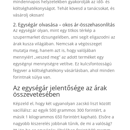
mindennapos helyzetekben gyakorolják az idő- és
költséghatékonyságot. Tehát kövesd a tanácsokat, és
vásárolj okosan!
2. Egységár olvasása – okos ár-összehasonlítás
Az egységár olyan, mint egy titkos térkép a
szupermarket dzsungelében, ami segít eligazodni az
árak kusza világában. Nemcsak a végösszeget
mutatja meg, hanem azt is, hogy valójában
mennyiért „veszed meg” az adott terméket egy
egységnyi mennyiségre vetítve. Ez kulcsfontosságú
fegyver a költséghatékony vásárlásban, ahol minden
forintnak súlya van.
Az egységár jelentősége az árak
összevetésében
Képzeld el, hogy két ugyanolyan zacskó liszt között
vacillálsz: az egyik 500 grammos 300 forintért, a
másik 1 kilogrammos 650 forintért kapható. Elsőre a
nagyobb kiszerelés jobbnak tűnik, de mi a valóság?