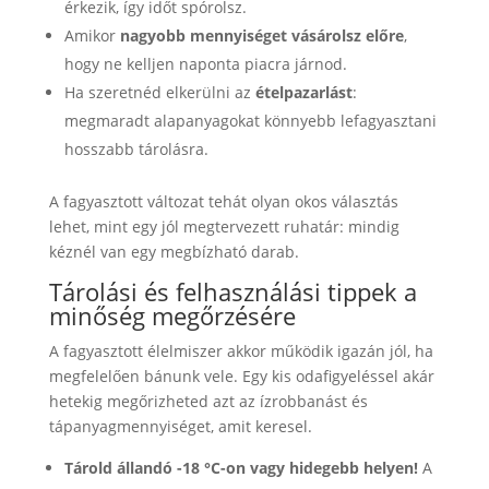
érkezik, így időt spórolsz.
Amikor
nagyobb mennyiséget vásárolsz előre
,
hogy ne kelljen naponta piacra járnod.
Ha szeretnéd elkerülni az
ételpazarlást
:
megmaradt alapanyagokat könnyebb lefagyasztani
hosszabb tárolásra.
A fagyasztott változat tehát olyan okos választás
lehet, mint egy jól megtervezett ruhatár: mindig
kéznél van egy megbízható darab.
Tárolási és felhasználási tippek a
minőség megőrzésére
A fagyasztott élelmiszer akkor működik igazán jól, ha
megfelelően bánunk vele. Egy kis odafigyeléssel akár
hetekig megőrizheted azt az ízrobbanást és
tápanyagmennyiséget, amit keresel.
Tárold állandó -18 °C-on vagy hidegebb helyen!
A