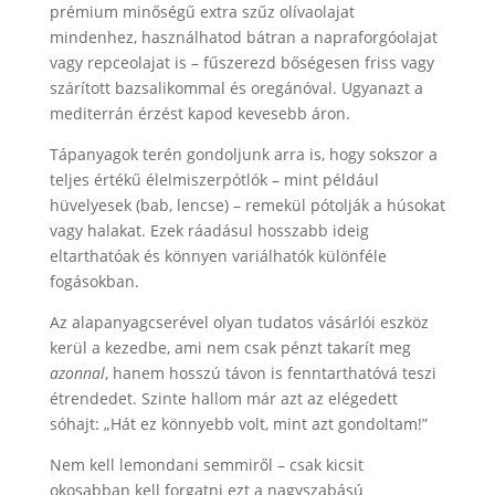
prémium minőségű extra szűz olívaolajat
mindenhez, használhatod bátran a napraforgóolajat
vagy repceolajat is – fűszerezd bőségesen friss vagy
szárított bazsalikommal és oregánóval. Ugyanazt a
mediterrán érzést kapod kevesebb áron.
Tápanyagok terén gondoljunk arra is, hogy sokszor a
teljes értékű élelmiszerpótlók – mint például
hüvelyesek (bab, lencse) – remekül pótolják a húsokat
vagy halakat. Ezek ráadásul hosszabb ideig
eltarthatóak és könnyen variálhatók különféle
fogásokban.
Az alapanyagcserével olyan tudatos vásárlói eszköz
kerül a kezedbe, ami nem csak pénzt takarít meg
azonnal
, hanem hosszú távon is fenntarthatóvá teszi
étrendedet. Szinte hallom már azt az elégedett
sóhajt: „Hát ez könnyebb volt, mint azt gondoltam!”
Nem kell lemondani semmiről – csak kicsit
okosabban kell forgatni ezt a nagyszabású