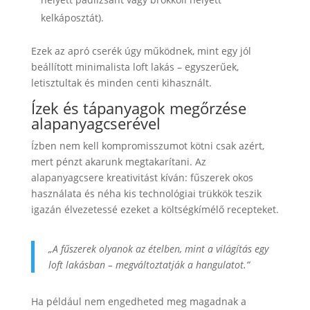
kelkáposztát).
Ezek az apró cserék úgy működnek, mint egy jól
beállított minimalista loft lakás – egyszerűek,
letisztultak és minden centi kihasznált.
Ízek és tápanyagok megőrzése
alapanyagcserével
Ízben nem kell kompromisszumot kötni csak azért,
mert pénzt akarunk megtakarítani. Az
alapanyagcsere kreativitást kíván: fűszerek okos
használata és néha kis technológiai trükkök teszik
igazán élvezetessé ezeket a költségkímélő recepteket.
„A fűszerek olyanok az ételben, mint a világítás egy
loft lakásban – megváltoztatják a hangulatot.”
Ha például nem engedheted meg magadnak a