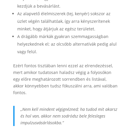
kezdjük a bevásárlást.
Az alapvető élelmiszerek (tej, kenyér) sokszor az
üzlet végén találhatóak, így arra kényszerítenek
minket, hogy átjárjuk az egész területet.
A drágább márkák gyakran szemmagasságban
helyezkednek el; az olcsóbb alternatívák pedig alul
vagy felül.
Ezért fontos tisztában lenni ezzel az elrendezéssel,
mert amikor tudatosan haladsz végig a folyosókon
egy előre meghatározott sorrendben és listával,
akkor könnyebben tudsz fókuszálni arra, ami valóban
fontos.
„Nem kell mindent végignézned; ha tudod mit akarsz
és hol van, akkor nem sodródsz bele felesleges
impulzusvásárlásokba.”