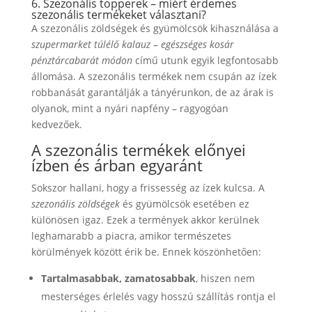
6. Szezonális topperek – miért érdemes
szezonális termékeket választani?
A szezonális zöldségek és gyümölcsök kihasználása a
szupermarket túlélő kalauz – egészséges kosár
pénztárcabarát módon
című utunk egyik legfontosabb
állomása. A szezonális termékek nem csupán az ízek
robbanását garantálják a tányérunkon, de az árak is
olyanok, mint a nyári napfény – ragyogóan
kedvezőek.
A szezonális termékek előnyei
ízben és árban egyaránt
Sokszor hallani, hogy a frissesség az ízek kulcsa. A
szezonális zöldségek
és gyümölcsök esetében ez
különösen igaz. Ezek a termények akkor kerülnek
leghamarabb a piacra, amikor természetes
körülmények között érik be. Ennek köszönhetően:
Tartalmasabbak, zamatosabbak
, hiszen nem
mesterséges érlelés vagy hosszú szállítás rontja el