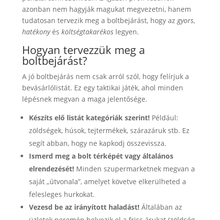
azonban nem hagyják magukat megvezetni, hanem
tudatosan tervezik meg a boltbejárást, hogy az
gyors
,
hatékony
és
költségtakarékos
legyen.
Hogyan tervezzük meg a
boltbejárást?
A jó boltbejárás nem csak arról szól, hogy felírjuk a
bevásárlólistát. Ez egy taktikai játék, ahol minden
lépésnek megvan a maga jelentősége.
Készíts elő listát kategóriák szerint!
Például:
zöldségek, húsok, tejtermékek, szárazáruk stb. Ez
segít abban, hogy ne kapkodj összevissza.
Ismerd meg a bolt térképét vagy általános
elrendezését!
Minden szupermarketnek megvan a
saját „útvonala”, amelyet követve elkerülheted a
felesleges hurkokat.
Vezesd be az irányított haladást!
Általában az
üzletek peremén helyezik el a friss árukat (zöldség,