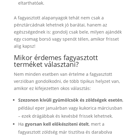
eltarthatóak.
A fagyasztott alapanyagok tehát nem csak a
pénztárcádnak lehetnek jó barátai, hanem az
egészségednek is: gondolj csak bele, milyen ajándék
egy csomag borsó vagy spenót télen, amikor frisset
alig kapsz!
Mikor érdemes fagyasztott
terméket választani?
Nem minden esetben van értelme a fagyasztott
verzióban gondolkodni, de több tipikus helyzet van,
amikor ez kifejezetten okos választás:
Szezonon kívüli gyümölcsök és zöldségek esetén
,
például eper januárban vagy kukorica márciusban
– ezek drágábbak és kevésbé frissek lehetnek.
Ha
gyorsan kell előkészíteni ételt
, mert a
fagyasztott zöldség már tisztítva és darabolva