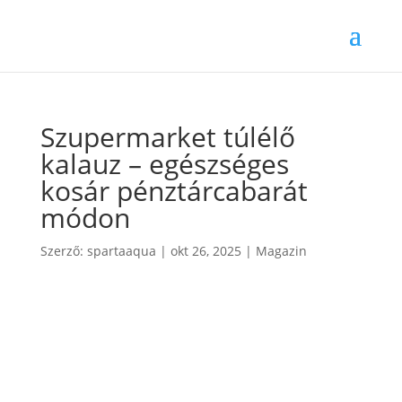
Szupermarket túlélő
kalauz – egészséges
kosár pénztárcabarát
módon
Szerző:
spartaaqua
|
okt 26, 2025
|
Magazin