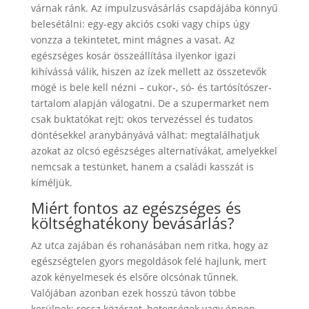
várnak ránk. Az impulzusvásárlás csapdájába könnyű
belesétálni: egy-egy akciós csoki vagy chips úgy
vonzza a tekintetet, mint mágnes a vasat. Az
egészséges kosár összeállítása ilyenkor igazi
kihívássá válik, hiszen az ízek mellett az összetevők
mögé is bele kell nézni – cukor-, só- és tartósítószer-
tartalom alapján válogatni. De a szupermarket nem
csak buktatókat rejt; okos tervezéssel és tudatos
döntésekkel aranybányává válhat: megtalálhatjuk
azokat az olcsó egészséges alternatívákat, amelyekkel
nemcsak a testünket, hanem a családi kasszát is
kíméljük.
Miért fontos az egészséges és
költséghatékony bevásárlás?
Az utca zajában és rohanásában nem ritka, hogy az
egészségtelen gyors megoldások felé hajlunk, mert
azok kényelmesek és elsőre olcsónak tűnnek.
Valójában azonban ezek hosszú távon többe
kerülnek: rossz közérzet, betegségek vagy éppen