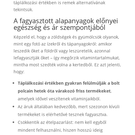
táplálkozási értékben is remek alternatívának
tekintsük.
A fagyasztott alapanyagok előnyei
egészség és ár szempontjából
Képzeld el, hogy a zöldségek és gyümölcsök olyanok,
mint egy fotó az ízekről és tápanyagokról: amikor
leszedik őket a földről vagy leszüretelik, azonnal
lefagyasztják őket – így megőrzik vitamintartalmukat,
mintha most szedték volna a kertedből. Ez azt jelenti,
hogy:
Táplálkozási értékben gyakran felülmúlják a bolt
polcain hetek óta várakozó friss termékeket
,
amelyek idővel veszítenek vitaminjaikból.
Az áruk általában kedvezőbb, mert szezonon kívüli
termékeket is elérhetővé tesznek fagyasztva.
Csökkentik az ételpazarlást: nem kell egyből
mindent felhasználni, hiszen hosszú ideig