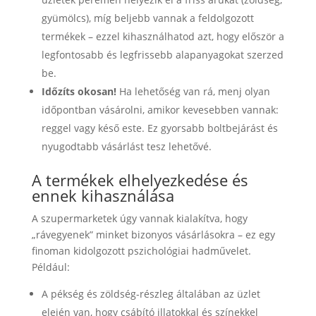
gyümölcs), míg beljebb vannak a feldolgozott
termékek – ezzel kihasználhatod azt, hogy először a
legfontosabb és legfrissebb alapanyagokat szerzed
be.
Időzíts okosan!
Ha lehetőség van rá, menj olyan
időpontban vásárolni, amikor kevesebben vannak:
reggel vagy késő este. Ez gyorsabb boltbejárást és
nyugodtabb vásárlást tesz lehetővé.
A termékek elhelyezkedése és
ennek kihasználása
A szupermarketek úgy vannak kialakítva, hogy
„rávegyenek” minket bizonyos vásárlásokra – ez egy
finoman kidolgozott pszichológiai hadművelet.
Például:
A pékség és zöldség-részleg általában az üzlet
elején van, hogy csábító illatokkal és színekkel