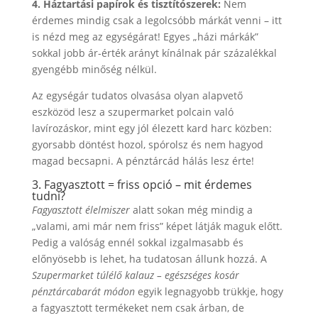
4. Háztartási papírok és tisztítószerek:
Nem
érdemes mindig csak a legolcsóbb márkát venni – itt
is nézd meg az egységárat! Egyes „házi márkák”
sokkal jobb ár-érték arányt kínálnak pár százalékkal
gyengébb minőség nélkül.
Az egységár tudatos olvasása olyan alapvető
eszközöd lesz a szupermarket polcain való
lavírozáskor, mint egy jól élezett kard harc közben:
gyorsabb döntést hozol, spórolsz és nem hagyod
magad becsapni. A pénztárcád hálás lesz érte!
3. Fagyasztott = friss opció – mit érdemes
tudni?
Fagyasztott élelmiszer
alatt sokan még mindig a
„valami, ami már nem friss” képet látják maguk előtt.
Pedig a valóság ennél sokkal izgalmasabb és
előnyösebb is lehet, ha tudatosan állunk hozzá. A
Szupermarket túlélő kalauz – egészséges kosár
pénztárcabarát módon
egyik legnagyobb trükkje, hogy
a fagyasztott termékeket nem csak árban, de