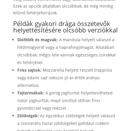
Ezek az opciók általában olcsóbbak, de még mindig
kitűnő fehérjeforrások.
Példák gyakori drága összetevők
helyettesítésére olcsóbb verziókkal
Diófélék és magvak:
A mandula helyett válaszd a
földimogyorót vagy a napraforgómagot. Általában
olcsóbbak, mégis tele vannak egészséges zsírokkal
és fehérjével.
Friss sajtok:
Mozzarella helyett reszelt trappista
vagy edami sajt sokszor jó ár-érték arányú
alternatíva.
Tejtermékek:
A görög joghurtot helyettesítheted
natúr joghurttal, majd ízesítsd otthon friss
gyümölccsel vagy mézzel.
Zöldségek:
Az egzotikus zöldségek helyett válaszd
a szezonális hazai zöldségeket (például cukkini
helyett padlizsánt vagy brokkoli helyett