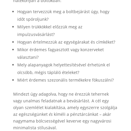
hatékonyan a boltokban:
Hogyan tervezzük meg a boltbejárást úgy, hogy
időt spóroljunk?
Milyen trükkökkel előzzük meg az
impulzusvásárlást?
Hogyan értelmezzük az egységárakat és címkéket?
Mikor érdemes fagyasztott vagy konzerveket
választani?
Mely alapanyagok helyettesítésével érhetünk el
olcsóbb, mégis tápláló ételeket?
Miért érdemes szezonális termékekre fókuszálni?
Mindezt úgy adagolva, hogy ne érezzük tehernek
vagy unalmas feladatnak a bevásárlást. A cél egy
olyan szemlélet kialakítása, amely egyszerre szolgálja
az egészségünket
és
kíméli a pénztárcánkat – akár
nagymama bölcsességével keverve egy nagyvárosi
minimalista stílusával.