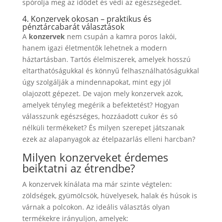
spórolja meg az idődet és védi az egészségedet.
4. Konzervek okosan – praktikus és
pénztárcabarát választások
A
konzervek
nem csupán a kamra poros lakói,
hanem igazi életmentők lehetnek a modern
háztartásban. Tartós élelmiszerek, amelyek hosszú
eltarthatóságukkal és könnyű felhasználhatóságukkal
úgy szolgálják a mindennapokat, mint egy jól
olajozott gépezet. De vajon mely konzervek azok,
amelyek tényleg megérik a befektetést? Hogyan
válasszunk egészséges, hozzáadott cukor és só
nélküli termékeket? És milyen szerepet játszanak
ezek az alapanyagok az ételpazarlás elleni harcban?
Milyen konzerveket érdemes
beiktatni az étrendbe?
A konzervek kínálata ma már szinte végtelen:
zöldségek, gyümölcsök, hüvelyesek, halak és húsok is
várnak a polcokon. Az ideális választás olyan
termékekre irányuljon, amelyek: