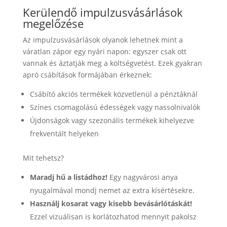
Kerülendő impulzusvásárlások
megelőzése
Az impulzusvásárlások olyanok lehetnek mint a
váratlan zápor egy nyári napon: egyszer csak ott
vannak és áztatják meg a költségvetést. Ezek gyakran
apró csábítások formájában érkeznek:
Csábító akciós termékek közvetlenül a pénztáknál
Színes csomagolású édességek vagy nassolnivalók
Újdonságok vagy szezonális termékek kihelyezve
frekventált helyeken
Mit tehetsz?
Maradj hű a listádhoz!
Egy nagyvárosi anya
nyugalmával mondj nemet az extra kísértésekre.
Használj kosarat vagy kisebb bevásárlótáskát!
Ezzel vizuálisan is korlátozhatod mennyit pakolsz