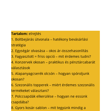
Tartalom:
elrejtés
1. Boltbejárás útvonala – hatékony bevásárlási
stratégia
2. Egységár olvasása – okos ár-összehasonlítás
3. Fagyasztott = friss opció – mit érdemes tudni?
4. Konzervek okosan – praktikus és pénztárcabarát
választások
5. Alapanyagcserék olcsón – hogyan spóroljunk
okosan?
6. Szezonális topperek – miért érdemes szezonális
termékeket választani?
7. Polccsapdák elkerülése – hogyan ne essünk
csapdába?
8. Gyors kosár-sablon – mit tegyünk mindig a