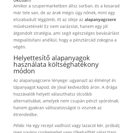
Amikor a szupermarketben állsz sorban, és a kosarad
már tele van, de az árak mégis úgy nőnek, mint egy
elszabadult léggömb, itt az ideje az
alapanyagcsere
művészetének! Ez nem varázslat, hanem egy jól
átgondolt stratégia, ami segít egészséges bevásárlást
megvalósítani anélkül, hogy a pénztárcád zokogna a
végén.
Helyettesítő alapanyagok
használata költséghatékony
módon
Az alapanyagcsere lényege: ugyanazt az élményt és
tápanyagot kapod, de jóval kedvezőbb áron. A drága
hozzávalók helyett választhatsz olcsóbb
alternatívákat, amelyek nem csupán pénzt spórolnak,
hanem gyakran változatosságot is visznek az
étrendedbe.
Példa:
Ha egy recept vadhúst vagy lazacot kér, próbálj
meg sovány csirkemellet vagy tőkehalfilét választani.