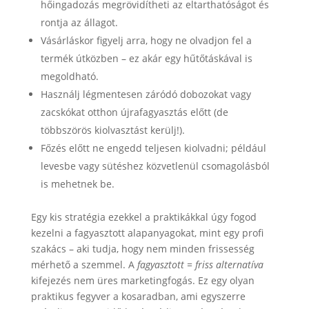
hőingadozás megrövidítheti az eltarthatóságot és
rontja az állagot.
Vásárláskor figyelj arra, hogy ne olvadjon fel a
termék útközben – ez akár egy hűtőtáskával is
megoldható.
Használj légmentesen záródó dobozokat vagy
zacskókat otthon újrafagyasztás előtt (de
többszörös kiolvasztást kerülj!).
Főzés előtt ne engedd teljesen kiolvadni; például
levesbe vagy sütéshez közvetlenül csomagolásból
is mehetnek be.
Egy kis stratégia ezekkel a praktikákkal úgy fogod
kezelni a fagyasztott alapanyagokat, mint egy profi
szakács – aki tudja, hogy nem minden frissesség
mérhető a szemmel. A
fagyasztott = friss alternatíva
kifejezés nem üres marketingfogás. Ez egy olyan
praktikus fegyver a kosaradban, ami egyszerre