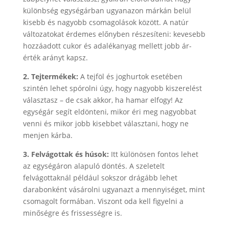
különbség egységárban ugyanazon márkán belül
kisebb és nagyobb csomagolások között. A natúr
változatokat érdemes előnyben részesíteni: kevesebb
hozzáadott cukor és adalékanyag mellett jobb ár-
érték arányt kapsz.
2. Tejtermékek:
A tejföl és joghurtok esetében
szintén lehet spórolni úgy, hogy nagyobb kiszerelést
választasz – de csak akkor, ha hamar elfogy! Az
egységár segít eldönteni, mikor éri meg nagyobbat
venni és mikor jobb kisebbet választani, hogy ne
menjen kárba.
3. Felvágottak és húsok:
Itt különösen fontos lehet
az egységáron alapuló döntés. A szeletelt
felvágottaknál például sokszor drágább lehet
darabonként vásárolni ugyanazt a mennyiséget, mint
csomagolt formában. Viszont oda kell figyelni a
minőségre és frissességre is.