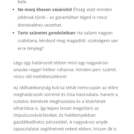
bele.
Ne menj éhesen vásárolni!
Éhség alatt minden
jobbnak tűnik – ez garantáltan téged is rossz
döntésekhez vezethet.
Tarts szünetet gondolatban:
Ha valami nagyon
csábítana, kérdezd meg magadtól: szükségem van
erre tényleg?
Légy úgy határozott ebben mint egy nagyvárosi
anyuka reggel hétkor rohanva: minden perc számít,
nincs idő mellébeszélésre!
Az időhatékonyság kulcsa tehát nemcsupán az előre
meghatározott sorrend és lista használata, hanem a
tudatos döntések meghozatala és a kísértések
elhárítása is. Így képes leszel megelőzni az
impulzusvásárlásokat, és hatékonyabban
gazdálkodhatsz pénzeddel. A nagyvárosi anyák
tapasztalatai segíthetnek neked ebben, hiszen ők is