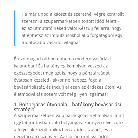
Ha már unod a káoszt és szeretnél végre kontrollt
szerezni a szupermarketben töltött időd felett –
ez az útmutató neked való! Készülj fel arra, hogy
átléphetsz az impulzusokból álló forgatagból egy
tudatosabb vásárlói világba!
Érezd magad otthon ebben a modern vásárlási
kalandban! És ha tényleg komolyan veszed az
egészségedet (meg azt is, hogy a pénztárcádat
óvatosan kezeled), akkor ne habozz, fogd a
bevásárlólistát, és indulj el ezen az érdekes úton! Az
életmódváltás sosem volt még ilyen izgalmas!
1. Boltbejárás útvonala – hatékony bevásárlási
stratégia
A szupermarketben való barangolás néha olyan, mint
egy labirintusban való bolyongás: könnyen elveszünk
a folyosók között, miközben az idő „szalad”, és a
pénztárcánk szenved. Az igazán profi vásárlók