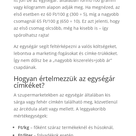
Itt jön be az egységár: általában forint/100 gramm
vagy kilogramm alapon adják meg. Ha megnézed, az
első esetben ez 60 Ft/100 g (300 ÷ 5), míg a nagyobb
csomagnál 65 Ft/100 g (650 ÷ 10). Ez azt jelenti, hogy
az első csomag olcsóbb, még ha kisebb is – így
spórolhatsz rajta!
Az egységár segít feltérképezni a valós költségeket,
lebontva a marketing-fogásokat és címke-trükköket.
Így nem dőlsz be a „nagyobb kiszerelés=jobb ár”
csapdának.
Hogyan értelmezzük az egységár
címkéket?
A szupermarketekben az egységár általában kis
sárga vagy fehér címkén található meg, közvetlenül
az árcédula alatt vagy mellett. A leggyakoribb
mértékegységek:
Ft/kg
– főként száraz termékeknél és húsoknál,
Ft/liter
– folyadékok esetén,