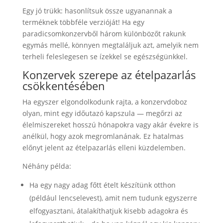
Egy jó trükk: hasonlítsuk össze ugyanannak a
terméknek többféle verzióját! Ha egy
paradicsomkonzervből három különbözőt rakunk
egymás mellé, könnyen megtaláljuk azt, amelyik nem
terheli feleslegesen se ízekkel se egészségünkkel.
Konzervek szerepe az ételpazarlás
csökkentésében
Ha egyszer elgondolkodunk rajta, a konzervdoboz
olyan, mint egy időutazó kapszula — megőrzi az
élelmiszereket hosszú hónapokra vagy akár évekre is
anélkül, hogy azok megromlanának. Ez hatalmas
előnyt jelent az ételpazarlás elleni küzdelemben.
Néhány példa:
Ha egy nagy adag főtt ételt készítünk otthon
(például lencselevest), amit nem tudunk egyszerre
elfogyasztani, átalakíthatjuk kisebb adagokra és