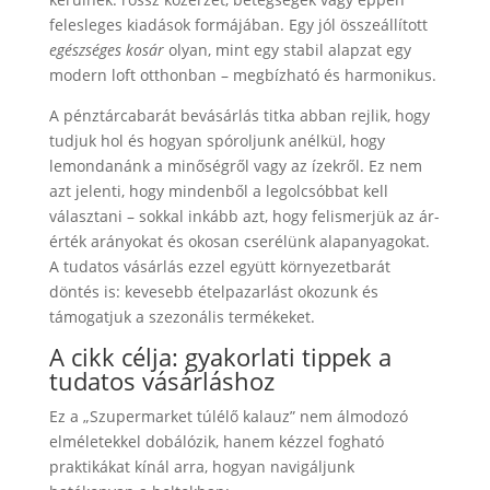
felesleges kiadások formájában. Egy jól összeállított
egészséges kosár
olyan, mint egy stabil alapzat egy
modern loft otthonban – megbízható és harmonikus.
A pénztárcabarát bevásárlás titka abban rejlik, hogy
tudjuk hol és hogyan spóroljunk anélkül, hogy
lemondanánk a minőségről vagy az ízekről. Ez nem
azt jelenti, hogy mindenből a legolcsóbbat kell
választani – sokkal inkább azt, hogy felismerjük az ár-
érték arányokat és okosan cserélünk alapanyagokat.
A tudatos vásárlás ezzel együtt környezetbarát
döntés is: kevesebb ételpazarlást okozunk és
támogatjuk a szezonális termékeket.
A cikk célja: gyakorlati tippek a
tudatos vásárláshoz
Ez a „Szupermarket túlélő kalauz” nem álmodozó
elméletekkel dobálózik, hanem kézzel fogható
praktikákat kínál arra, hogyan navigáljunk