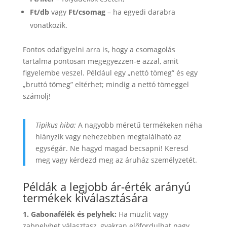
Ft/db
vagy
Ft/csomag
– ha egyedi darabra
vonatkozik.
Fontos odafigyelni arra is, hogy a csomagolás
tartalma pontosan megegyezzen-e azzal, amit
figyelembe veszel. Például egy „nettó tömeg” és egy
„bruttó tömeg” eltérhet; mindig a nettó tömeggel
számolj!
Tipikus hiba:
A nagyobb méretű termékeken néha
hiányzik vagy nehezebben megtalálható az
egységár. Ne hagyd magad becsapni! Keresd
meg vagy kérdezd meg az áruház személyzetét.
Példák a legjobb ár-érték arányú
termékek kiválasztására
1. Gabonafélék és pelyhek:
Ha müzlit vagy
zabpelyhet választasz, gyakran előfordulhat nagy