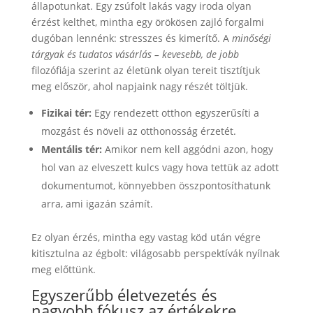
állapotunkat. Egy zsúfolt lakás vagy iroda olyan
érzést kelthet, mintha egy örökösen zajló forgalmi
dugóban lennénk: stresszes és kimerítő. A
minőségi
tárgyak és tudatos vásárlás – kevesebb, de jobb
filozófiája szerint az életünk olyan tereit tisztítjuk
meg először, ahol napjaink nagy részét töltjük.
Fizikai tér:
Egy rendezett otthon egyszerűsíti a
mozgást és növeli az otthonosság érzetét.
Mentális tér:
Amikor nem kell aggódni azon, hogy
hol van az elveszett kulcs vagy hova tettük az adott
dokumentumot, könnyebben összpontosíthatunk
arra, ami igazán számít.
Ez olyan érzés, mintha egy vastag köd után végre
kitisztulna az égbolt: világosabb perspektívák nyílnak
meg előttünk.
Egyszerűbb életvezetés és
nagyobb fókusz az értékekre