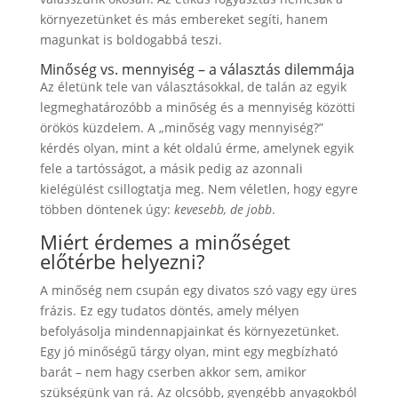
környezetünket és más embereket segíti, hanem
magunkat is boldogabbá teszi.
Minőség vs. mennyiség – a választás dilemmája
Az életünk tele van választásokkal, de talán az egyik
legmeghatározóbb a minőség és a mennyiség közötti
örökös küzdelem. A „minőség vagy mennyiség?”
kérdés olyan, mint a két oldalú érme, amelynek egyik
fele a tartósságot, a másik pedig az azonnali
kielégülést csillogtatja meg. Nem véletlen, hogy egyre
többen döntenek úgy:
kevesebb, de jobb
.
Miért érdemes a minőséget
előtérbe helyezni?
A minőség nem csupán egy divatos szó vagy egy üres
frázis. Ez egy tudatos döntés, amely mélyen
befolyásolja mindennapjainkat és környezetünket.
Egy jó minőségű tárgy olyan, mint egy megbízható
barát – nem hagy cserben akkor sem, amikor
szükségünk van rá. Az olcsóbb, gyengébb anyagokból