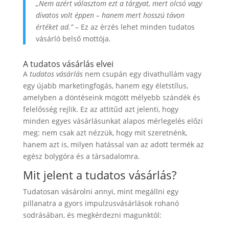
„Nem azért választom ezt a tárgyat, mert olcsó vagy
divatos volt éppen – hanem mert hosszú távon
értéket ad.”
– Ez az érzés lehet minden tudatos
vásárló belső mottója.
A tudatos vásárlás elvei
A
tudatos vásárlás
nem csupán egy divathullám vagy
egy újabb marketingfogás, hanem egy életstílus,
amelyben a döntéseink mögött mélyebb szándék és
felelősség rejlik. Ez az attitűd azt jelenti, hogy
minden egyes vásárlásunkat alapos mérlegelés előzi
meg: nem csak azt nézzük, hogy mit szeretnénk,
hanem azt is, milyen hatással van az adott termék az
egész bolygóra és a társadalomra.
Mit jelent a tudatos vásárlás?
Tudatosan vásárolni annyi, mint megállni egy
pillanatra a gyors impulzusvásárlások rohanó
sodrásában, és megkérdezni magunktól: