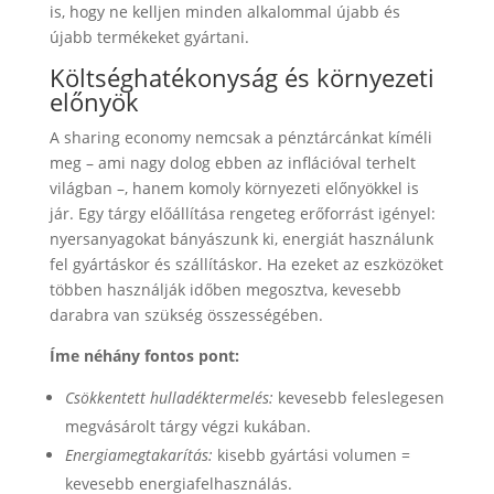
is, hogy ne kelljen minden alkalommal újabb és
újabb termékeket gyártani.
Költséghatékonyság és környezeti
előnyök
A sharing economy nemcsak a pénztárcánkat kíméli
meg – ami nagy dolog ebben az inflációval terhelt
világban –, hanem komoly környezeti előnyökkel is
jár. Egy tárgy előállítása rengeteg erőforrást igényel:
nyersanyagokat bányászunk ki, energiát használunk
fel gyártáskor és szállításkor. Ha ezeket az eszközöket
többen használják időben megosztva, kevesebb
darabra van szükség összességében.
Íme néhány fontos pont:
Csökkentett hulladéktermelés:
kevesebb feleslegesen
megvásárolt tárgy végzi kukában.
Energiamegtakarítás:
kisebb gyártási volumen =
kevesebb energiafelhasználás.