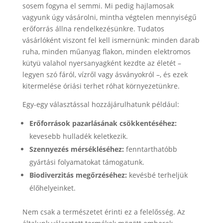
sosem fogyna el semmi. Mi pedig hajlamosak
vagyunk úgy vásárolni, mintha végtelen mennyiségű
erőforrás állna rendelkezésünkre. Tudatos
vásárlóként viszont fel kell ismernünk: minden darab
ruha, minden műanyag flakon, minden elektromos
kütyü valahol nyersanyagként kezdte az életét –
legyen szó fáról, vízről vagy ásványokról –, és ezek
kitermelése óriási terhet róhat környezetünkre.
Egy-egy választással hozzájárulhatunk például:
Erőforrások pazarlásának csökkentéséhez:
kevesebb hulladék keletkezik.
Szennyezés mérsékléséhez:
fenntarthatóbb
gyártási folyamatokat támogatunk.
Biodiverzitás megőrzéséhez:
kevésbé terheljük
élőhelyeinket.
Nem csak a természetet érinti ez a felelősség. Az