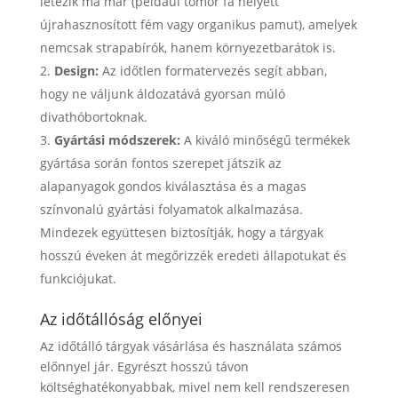
létezik ma már (például tömör fa helyett
újrahasznosított fém vagy organikus pamut), amelyek
nemcsak strapabírók, hanem környezetbarátok is.
Design:
Az időtlen formatervezés segít abban,
hogy ne váljunk áldozatává gyorsan múló
divathóbortoknak.
Gyártási módszerek:
A kiváló minőségű termékek
gyártása során fontos szerepet játszik az
alapanyagok gondos kiválasztása és a magas
színvonalú gyártási folyamatok alkalmazása.
Mindezek együttesen biztosítják, hogy a tárgyak
hosszú éveken át megőrizzék eredeti állapotukat és
funkciójukat.
Az időtállóság előnyei
Az időtálló tárgyak vásárlása és használata számos
előnnyel jár. Egyrészt hosszú távon
költséghatékonyabbak, mivel nem kell rendszeresen