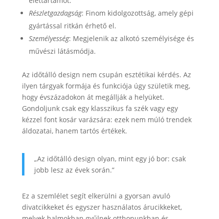
élettartamot.
Részletgazdagság
: Finom kidolgozottság, amely gépi
gyártással ritkán érhető el.
Személyesség
: Megjelenik az alkotó személyisége és
művészi látásmódja.
Az időtálló design nem csupán esztétikai kérdés. Az
ilyen tárgyak formája és funkciója úgy születik meg,
hogy évszázadokon át megállják a helyüket.
Gondoljunk csak egy klasszikus fa szék vagy egy
kézzel font kosár varázsára: ezek nem múló trendek
áldozatai, hanem tartós értékek.
„Az időtálló design olyan, mint egy jó bor: csak
jobb lesz az évek során.”
Ez a szemlélet segít elkerülni a gyorsan avuló
divatcikkeket és egyszer használatos árucikkeket,
melyek halmokban gyűlnek otthonunkban és