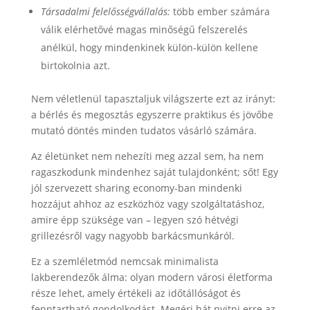
Társadalmi felelősségvállalás:
több ember számára
válik elérhetővé magas minőségű felszerelés
anélkül, hogy mindenkinek külön-külön kellene
birtokolnia azt.
Nem véletlenül tapasztaljuk világszerte ezt az irányt:
a bérlés és megosztás egyszerre praktikus és jövőbe
mutató döntés minden tudatos vásárló számára.
Az életünket nem nehezíti meg azzal sem, ha nem
ragaszkodunk mindenhez saját tulajdonként; sőt! Egy
jól szervezett sharing economy-ban mindenki
hozzájut ahhoz az eszközhöz vagy szolgáltatáshoz,
amire épp szüksége van – legyen szó hétvégi
grillezésről vagy nagyobb barkácsmunkáról.
Ez a szemléletmód nemcsak minimalista
lakberendezők álma: olyan modern városi életforma
része lehet, amely értékeli az időtállóságot és
fenntartható gondolkodást. Megéri hát nyitni erre az