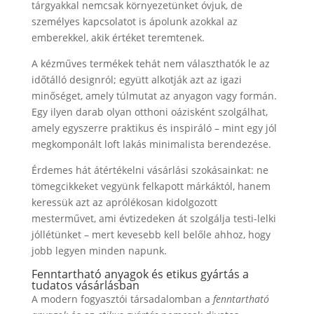
tárgyakkal nemcsak környezetünket óvjuk, de
személyes kapcsolatot is ápolunk azokkal az
emberekkel, akik értéket teremtenek.
A kézműves termékek tehát nem választhatók le az
időtálló designról; együtt alkotják azt az igazi
minőséget, amely túlmutat az anyagon vagy formán.
Egy ilyen darab olyan otthoni oázisként szolgálhat,
amely egyszerre praktikus és inspiráló – mint egy jól
megkomponált loft lakás minimalista berendezése.
Érdemes hát átértékelni vásárlási szokásainkat: ne
tömegcikkeket vegyünk felkapott márkáktól, hanem
keressük azt az aprólékosan kidolgozott
mesterművet, ami évtizedeken át szolgálja testi-lelki
jóllétünket – mert kevesebb kell belőle ahhoz, hogy
jobb legyen minden napunk.
Fenntartható anyagok és etikus gyártás a
tudatos vásárlásban
A modern fogyasztói társadalomban a
fenntartható