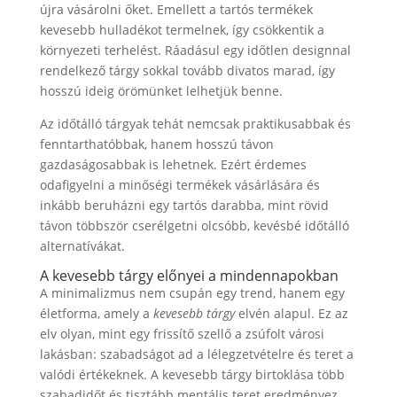
újra vásárolni őket. Emellett a tartós termékek
kevesebb hulladékot termelnek, így csökkentik a
környezeti terhelést. Ráadásul egy időtlen designnal
rendelkező tárgy sokkal tovább divatos marad, így
hosszú ideig örömünket lelhetjük benne.
Az időtálló tárgyak tehát nemcsak praktikusabbak és
fenntarthatóbbak, hanem hosszú távon
gazdaságosabbak is lehetnek. Ezért érdemes
odafigyelni a minőségi termékek vásárlására és
inkább beruházni egy tartós darabba, mint rövid
távon többször cserélgetni olcsóbb, kevésbé időtálló
alternatívákat.
A kevesebb tárgy előnyei a mindennapokban
A minimalizmus nem csupán egy trend, hanem egy
életforma, amely a
kevesebb tárgy
elvén alapul. Ez az
elv olyan, mint egy frissítő szellő a zsúfolt városi
lakásban: szabadságot ad a lélegzetvételre és teret a
valódi értékeknek. A kevesebb tárgy birtoklása több
szabadidőt és tisztább mentális teret eredményez,