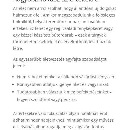
Az élet nem arról szólhat, hogy állandóan új dolgokat
halmozunk fel. Amikor megszabadulunk a fölösleges
holmiktól, helyet teremtünk annak, ami valóban
értékes. Ez lehet egy régi családi fényképkeret vagy
egy kézzel készített bútordarab – ezek a tárgyak
történetet mesélnek el és érzelmi kötődést hoznak
létre.
Az egyszerűbb életvezetés egyfajta szabadságot
jelent:
Nem rabol el minket az állandó vásárlási kényszer.
Könnyebben átlátjuk igényeinket és vágyainkat.
Tudatosabban választjuk meg befektetéseinket –
legyen szó időről vagy pénzről.
Az értékekre való fókuszálás olyan hatalmas erőt
adhat mindennapjainkhoz, mint amikor egy művész
ecsetvonásaiban ragadja meg az igazán fontos