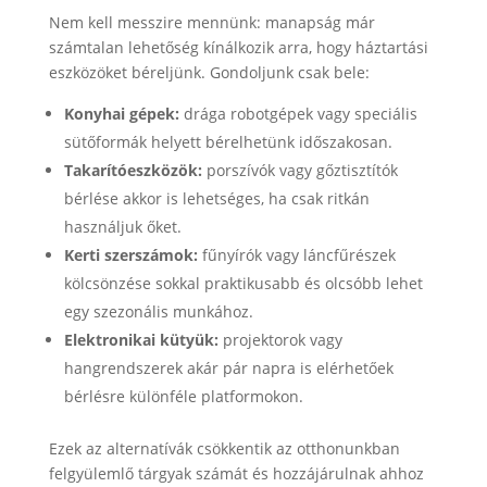
Nem kell messzire mennünk: manapság már
számtalan lehetőség kínálkozik arra, hogy háztartási
eszközöket béreljünk. Gondoljunk csak bele:
Konyhai gépek:
drága robotgépek vagy speciális
sütőformák helyett bérelhetünk időszakosan.
Takarítóeszközök:
porszívók vagy gőztisztítók
bérlése akkor is lehetséges, ha csak ritkán
használjuk őket.
Kerti szerszámok:
fűnyírók vagy láncfűrészek
kölcsönzése sokkal praktikusabb és olcsóbb lehet
egy szezonális munkához.
Elektronikai kütyük:
projektorok vagy
hangrendszerek akár pár napra is elérhetőek
bérlésre különféle platformokon.
Ezek az alternatívák csökkentik az otthonunkban
felgyülemlő tárgyak számát és hozzájárulnak ahhoz