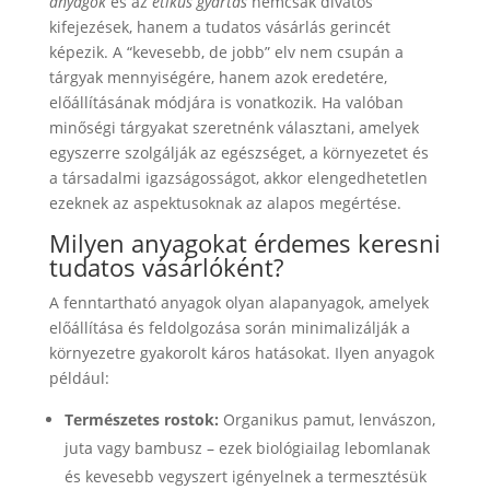
anyagok
és az
etikus gyártás
nemcsak divatos
kifejezések, hanem a tudatos vásárlás gerincét
képezik. A “kevesebb, de jobb” elv nem csupán a
tárgyak mennyiségére, hanem azok eredetére,
előállításának módjára is vonatkozik. Ha valóban
minőségi tárgyakat szeretnénk választani, amelyek
egyszerre szolgálják az egészséget, a környezetet és
a társadalmi igazságosságot, akkor elengedhetetlen
ezeknek az aspektusoknak az alapos megértése.
Milyen anyagokat érdemes keresni
tudatos vásárlóként?
A fenntartható anyagok olyan alapanyagok, amelyek
előállítása és feldolgozása során minimalizálják a
környezetre gyakorolt káros hatásokat. Ilyen anyagok
például:
Természetes rostok:
Organikus pamut, lenvászon,
juta vagy bambusz – ezek biológiailag lebomlanak
és kevesebb vegyszert igényelnek a termesztésük