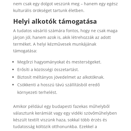
nem csak egy dolgot veszünk meg – hanem egy egész
kulturális örökséget tartunk életben.
Helyi alkotók támogatása
A tudatos vásárló számára fontos, hogy ne csak maga
járjon jól, hanem azok is, akik létrehozzák az adott
terméket. A helyi kézművesek munkájának
támogatása:
Megőrzi hagyományokat és mesterségeket.
Erősíti a közösségi összetartást.
Biztosít méltányos jövedelmet az alkotóknak.
Csökkenti a hosszú távú szállításból eredő
környezeti terhelést.
Amikor például egy budapesti fazekas műhelyből
választunk kerámiát vagy egy vidéki szövőműhelyben
készült textilt viszünk haza, sokkal több érzés és
tudatosság költözik otthonunkba. Ezekkel a