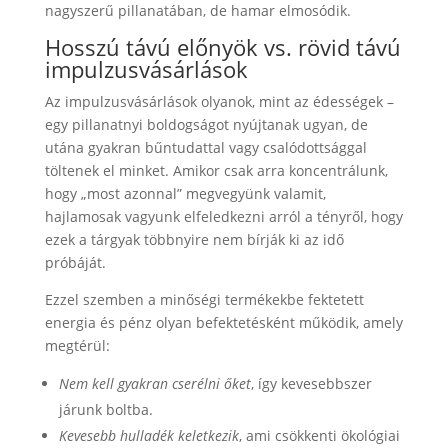
nagyszerű pillanatában, de hamar elmosódik.
Hosszú távú előnyök vs. rövid távú
impulzusvásárlások
Az impulzusvásárlások olyanok, mint az édességek –
egy pillanatnyi boldogságot nyújtanak ugyan, de
utána gyakran bűntudattal vagy csalódottsággal
töltenek el minket. Amikor csak arra koncentrálunk,
hogy „most azonnal” megvegyünk valamit,
hajlamosak vagyunk elfeledkezni arról a tényről, hogy
ezek a tárgyak többnyire nem bírják ki az idő
próbáját.
Ezzel szemben a minőségi termékekbe fektetett
energia és pénz olyan befektetésként működik, amely
megtérül:
Nem kell gyakran cserélni őket
, így kevesebbszer
járunk boltba.
Kevesebb hulladék keletkezik
, ami csökkenti ökológiai