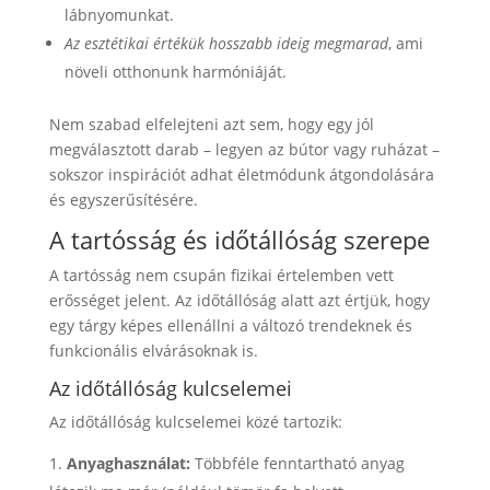
lábnyomunkat.
Az esztétikai értékük hosszabb ideig megmarad
, ami
növeli otthonunk harmóniáját.
Nem szabad elfelejteni azt sem, hogy egy jól
megválasztott darab – legyen az bútor vagy ruházat –
sokszor inspirációt adhat életmódunk átgondolására
és egyszerűsítésére.
A tartósság és időtállóság szerepe
A tartósság nem csupán fizikai értelemben vett
erősséget jelent. Az időtállóság alatt azt értjük, hogy
egy tárgy képes ellenállni a változó trendeknek és
funkcionális elvárásoknak is.
Az időtállóság kulcselemei
Az időtállóság kulcselemei közé tartozik:
Anyaghasználat:
Többféle fenntartható anyag