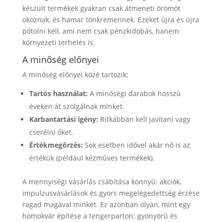
készült termékek gyakran csak átmeneti örömöt
okoznak, és hamar tönkremennek. Ezeket újra és újra
pótolni kell, ami nem csak pénzkidobás, hanem
környezeti terhelés is.
A minőség előnyei
A minőség előnyei közé tartozik:
Tartós használat:
A minőségi darabok hosszú
éveken át szolgálnak minket.
Karbantartási igény:
Ritkábban kell javítani vagy
cserélni őket.
Értékmegőrzés:
Sok esetben idővel akár nő is az
értékük (például kézműves termékek).
A mennyiségi vásárlás csábítása könnyű: akciók,
impulzusvásárlások és gyors megelégedettség érzése
ragad magával minket. Ez azonban olyan, mint egy
homokvár építése a tengerparton: gyönyörű és