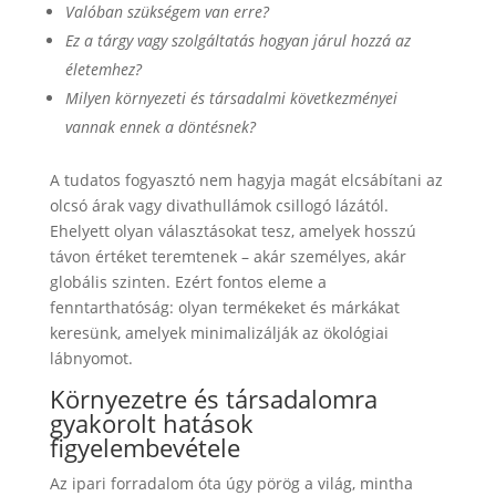
Valóban szükségem van erre?
Ez a tárgy vagy szolgáltatás hogyan járul hozzá az
életemhez?
Milyen környezeti és társadalmi következményei
vannak ennek a döntésnek?
A tudatos fogyasztó nem hagyja magát elcsábítani az
olcsó árak vagy divathullámok csillogó lázától.
Ehelyett olyan választásokat tesz, amelyek hosszú
távon értéket teremtenek – akár személyes, akár
globális szinten. Ezért fontos eleme a
fenntarthatóság: olyan termékeket és márkákat
keresünk, amelyek minimalizálják az ökológiai
lábnyomot.
Környezetre és társadalomra
gyakorolt hatások
figyelembevétele
Az ipari forradalom óta úgy pörög a világ, mintha