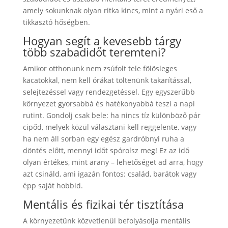
amely sokunknak olyan ritka kincs, mint a nyári eső a
tikkasztó hőségben.
Hogyan segít a kevesebb tárgy
több szabadidőt teremteni?
Amikor otthonunk nem zsúfolt tele fölösleges
kacatokkal, nem kell órákat töltenünk takarítással,
selejtezéssel vagy rendezgetéssel. Egy egyszerűbb
környezet gyorsabbá és hatékonyabbá teszi a napi
rutint. Gondolj csak bele: ha nincs tíz különböző pár
cipőd, melyek közül választani kell reggelente, vagy
ha nem áll sorban egy egész gardróbnyi ruha a
döntés előtt, mennyi időt spórolsz meg! Ez az idő
olyan értékes, mint arany – lehetőséget ad arra, hogy
azt csináld, ami igazán fontos: család, barátok vagy
épp saját hobbid.
Mentális és fizikai tér tisztítása
A környezetünk közvetlenül befolyásolja mentális