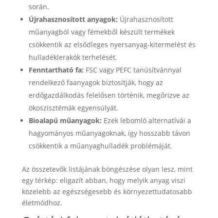
során.
Újrahasznosított anyagok:
Újrahasznosított
műanyagból vagy fémekből készült termékek
csökkentik az elsődleges nyersanyag-kitermelést és
hulladéklerakók terhelését.
Fenntartható fa:
FSC vagy PEFC tanúsítvánnyal
rendelkező faanyagok biztosítják, hogy az
erdőgazdálkodás felelősen történik, megőrizve az
ökoszisztémák egyensúlyát.
Bioalapú műanyagok:
Ezek lebomló alternatívái a
hagyományos műanyagoknak, így hosszabb távon
csökkentik a műanyaghulladék problémáját.
Az összetevők listájának böngészése olyan lesz, mint
egy térkép: eligazít abban, hogy melyik anyag viszi
közelebb az egészségesebb és környezettudatosabb
életmódhoz.