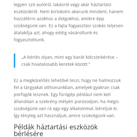
legyen szó autóról, lakásról vagy akár háztartási
eszközökről. Nem birtokolni akarunk mindent, hanem
hozzáférni azokhoz a dolgokhoz, amikre épp
szükségünk van. Ez a fajta fogyasztási szokás teljesen
átalakítja azt, ahogy eddig vásároltunk és
fogyasztottunk.
„A bérlés olyan, mint egy barát kölcsönkérése –
csak hivatalosabb keretek között.”
Ez a megközelítés lehetővé teszi, hogy ne halmozzuk
fel a tárgyakat otthonunkban, amelyek gyakran csak
porfogók lesznek. Egy fúrógép például nem kell
állandóan a szekrény mélyén porosodjon; ha mégis
szükségünk van rá egy-egy alkalommal, béreljük ki.
Így tényleg azt használjuk, amire szükségünk van.
Példák háztartási eszközök
bérlésére