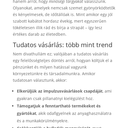
hanem arról, hogy
minőségi tárgyakat
válasszunk.
Olyanokat, amelyek nemcsak szemet gyönyörködtetők
és kényelmesek, de időtállóak is. Mint amikor egy jól
szabott kabátot hordasz évekig, mert egyszerűen
tökéletesen illik rád és bírja a strapát – így lesz
értékes darab az életedben.
Tudatos vásárlás: több mint trend
Nem divathullám ez; valójában a tudatos vásárlás
egy felelősségteljes döntés arról, hogyan költjük el a
pénzünket és milyen hatással vagyunk
környezetünkre és társadalmunkra. Amikor
tudatosan választunk, akkor:
Elkerüljük az impulzusvásárlások csapdáját
, ami
gyakran csak pillanatnyi kielégülést hoz.
Támogatjuk a fenntartható termékeket és
gyártókat
, akik odafigyelnek az anyaghasználatra
és a munkakörülményekre.