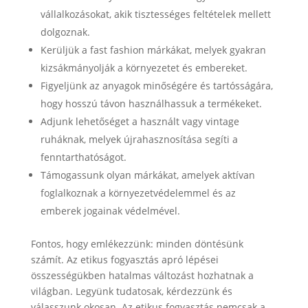
vállalkozásokat, akik tisztességes feltételek mellett
dolgoznak.
Kerüljük a fast fashion márkákat, melyek gyakran
kizsákmányolják a környezetet és embereket.
Figyeljünk az anyagok minőségére és tartósságára,
hogy hosszú távon használhassuk a termékeket.
Adjunk lehetőséget a használt vagy vintage
ruháknak, melyek újrahasznosítása segíti a
fenntarthatóságot.
Támogassunk olyan márkákat, amelyek aktívan
foglalkoznak a környezetvédelemmel és az
emberek jogainak védelmével.
Fontos, hogy emlékezzünk: minden döntésünk
számít. Az etikus fogyasztás apró lépései
összességükben hatalmas változást hozhatnak a
világban. Legyünk tudatosak, kérdezzünk és
válasszunk okosan. Az etikus fogyasztás nemcsak a