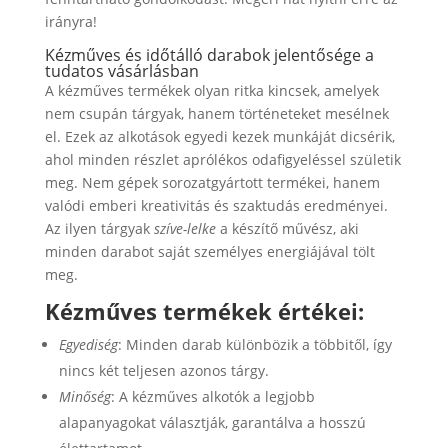
irányra!
Kézműves és időtálló darabok jelentősége a
tudatos vásárlásban
A kézműves termékek olyan ritka kincsek, amelyek
nem csupán tárgyak, hanem történeteket mesélnek
el. Ezek az alkotások egyedi kezek munkáját dicsérik,
ahol minden részlet aprólékos odafigyeléssel születik
meg. Nem gépek sorozatgyártott termékei, hanem
valódi emberi kreativitás és szaktudás eredményei.
Az ilyen tárgyak
szíve-lelke
a készítő művész, aki
minden darabot saját személyes energiájával tölt
meg.
Kézműves termékek értékei:
Egyediség
: Minden darab különbözik a többitől, így
nincs két teljesen azonos tárgy.
Minőség
: A kézműves alkotók a legjobb
alapanyagokat választják, garantálva a hosszú