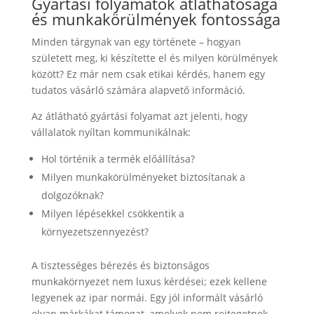
Gyártási folyamatok átláthatósága
és munkakörülmények fontossága
Minden tárgynak van egy története – hogyan
született meg, ki készítette el és milyen körülmények
között? Ez már nem csak etikai kérdés, hanem egy
tudatos vásárló számára alapvető információ.
Az átlátható gyártási folyamat azt jelenti, hogy
vállalatok nyíltan kommunikálnak:
Hol történik a termék előállítása?
Milyen munkakörülményeket biztosítanak a
dolgozóknak?
Milyen lépésekkel csökkentik a
környezetszennyezést?
A tisztességes bérezés és biztonságos
munkakörnyezet nem luxus kérdései; ezek kellene
legyenek az ipar normái. Egy jól informált vásárló
olyan márkákat támogat, amelyek nem rejtegetnek