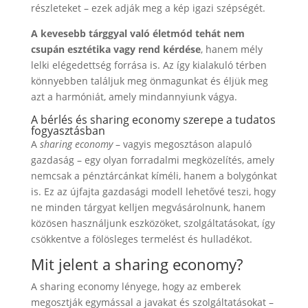
részleteket – ezek adják meg a kép igazi szépségét.
A kevesebb tárggyal való életmód tehát nem
csupán esztétika vagy rend kérdése
, hanem mély
lelki elégedettség forrása is. Az így kialakuló térben
könnyebben találjuk meg önmagunkat és éljük meg
azt a harmóniát, amely mindannyiunk vágya.
A bérlés és sharing economy szerepe a tudatos
fogyasztásban
A
sharing economy
– vagyis megosztáson alapuló
gazdaság – egy olyan forradalmi megközelítés, amely
nemcsak a pénztárcánkat kíméli, hanem a bolygónkat
is. Ez az újfajta gazdasági modell lehetővé teszi, hogy
ne minden tárgyat kelljen megvásárolnunk, hanem
közösen használjunk eszközöket, szolgáltatásokat, így
csökkentve a fölösleges termelést és hulladékot.
Mit jelent a sharing economy?
A sharing economy lényege, hogy az emberek
megosztják egymással a javakat és szolgáltatásokat –