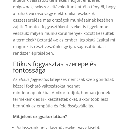
általunk választott termékek mögött emberek
dolgoznak; sokszor eltávolodtunk attól a ténytől, hogy
a ruhák varrása vagy elektronikai eszközök
összeszerelése más országok munkásainak kezében
zajlik. Tudatos fogyasztóként ezeket is figyelembe
vesszük: milyen munkakörülmények között készültek
a termékek? Betartják-e az emberi jogokat? Ezáltal mi
magunk is részt veszünk egy igazságosabb piaci
rendszer építésében.
Etikus fogyasztás szerepe és
fontossága
Az
etikus fogyasztás
kifejezés nemcsak szép gondolat;
kézzel fogható változásokat hozhat
mindennapjainkba. Amikor tudjuk, honnan jönnek
termékeink és kik készítették őket, akkor több lesz
bennünk az empátia és felelősségvállalás.
Mit jelent ez gyakorlatban?
Válasszunk helyi kézműveseket vagy kisebb