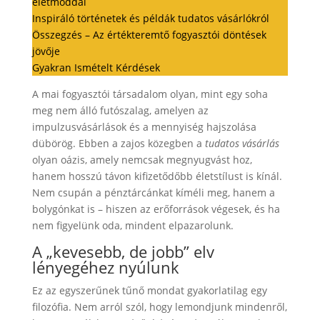
életmóddal
Inspiráló történetek és példák tudatos vásárlókról
Összegzés – Az értékteremtő fogyasztói döntések
jövője
Gyakran Ismételt Kérdések
A mai fogyasztói társadalom olyan, mint egy soha
meg nem álló futószalag, amelyen az
impulzusvásárlások és a mennyiség hajszolása
dübörög. Ebben a zajos közegben a
tudatos vásárlás
olyan oázis, amely nemcsak megnyugvást hoz,
hanem hosszú távon kifizetődőbb életstílust is kínál.
Nem csupán a pénztárcánkat kíméli meg, hanem a
bolygónkat is – hiszen az erőforrások végesek, és ha
nem figyelünk oda, mindent elpazarolunk.
A „kevesebb, de jobb” elv
lényegéhez nyúlunk
Ez az egyszerűnek tűnő mondat gyakorlatilag egy
filozófia. Nem arról szól, hogy lemondjunk mindenről,