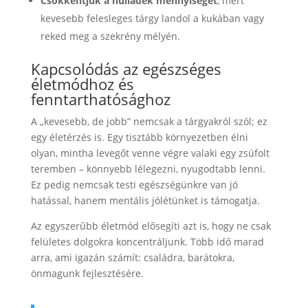
Csökkentjük a hulladék mennyiségét
, mert
kevesebb felesleges tárgy landol a kukában vagy
reked meg a szekrény mélyén.
Kapcsolódás az egészséges
életmódhoz és
fenntarthatósághoz
A „kevesebb, de jobb” nemcsak a tárgyakról szól; ez
egy életérzés is. Egy tisztább környezetben élni
olyan, mintha levegőt venne végre valaki egy zsúfolt
teremben – könnyebb lélegezni, nyugodtabb lenni.
Ez pedig nemcsak testi egészségünkre van jó
hatással, hanem mentális jólétünket is támogatja.
Az egyszerűbb életmód elősegíti azt is, hogy ne csak
felületes dolgokra koncentráljunk. Több idő marad
arra, ami igazán számít: családra, barátokra,
önmagunk fejlesztésére.