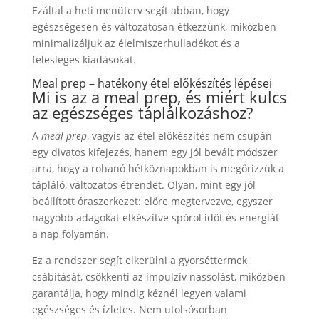
Ezáltal a heti menüterv segít abban, hogy
egészségesen és változatosan étkezzünk, miközben
minimalizáljuk az élelmiszerhulladékot és a
felesleges kiadásokat.
Meal prep – hatékony étel előkészítés lépései
Mi is az a meal prep, és miért kulcs
az egészséges táplálkozáshoz?
A
meal prep
, vagyis az étel előkészítés nem csupán
egy divatos kifejezés, hanem egy jól bevált módszer
arra, hogy a rohanó hétköznapokban is megőrizzük a
tápláló, változatos étrendet. Olyan, mint egy jól
beállított óraszerkezet: előre megtervezve, egyszer
nagyobb adagokat elkészítve spórol időt és energiát
a nap folyamán.
Ez a rendszer segít elkerülni a gyorséttermek
csábítását, csökkenti az impulzív nassolást, miközben
garantálja, hogy mindig kéznél legyen valami
egészséges és ízletes. Nem utolsósorban