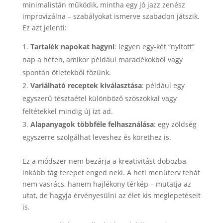
minimalistán működik, mintha egy jó jazz zenész
improvizálna – szabályokat ismerve szabadon játszik.
Ez azt jelenti:
Tartalék napokat hagyni
: legyen egy-két “nyitott”
nap a héten, amikor például maradékokból vagy
spontán ötletekből főzünk.
Variálható receptek kiválasztása
: például egy
egyszerű tésztaétel különböző szószokkal vagy
feltétekkel mindig új ízt ad.
Alapanyagok többféle felhasználása
: egy zöldség
egyszerre szolgálhat leveshez és körethez is.
Ez a módszer nem bezárja a kreativitást dobozba,
inkább tág terepet enged neki. A heti menüterv tehát
nem vasrács, hanem hajlékony térkép – mutatja az
utat, de hagyja érvényesülni az élet kis meglepetéseit
is.