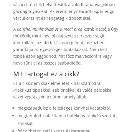
vásárolt ételek helyettesítik a valódi tápanyagokban
gazdag fogásokat. Az eredmény? Fáradtság, kilengő
vércukorszint és rengeteg kidobott étel.
A
konyhai minimalizmus & meal prep
kombinációja úgy
működik, mint egy jól olajozott szerkezet: segít
kontrollálni az idődet és energiádat, miközben
garantálja az egészséges táplálkozást. Nem kell
többé azon aggódnod, mit főzz ma vacsorára vagy
hova tűnt el az összes szabadidőd.
Mit tartogat ez a cikk?
Ez a cikk nem csak elméletet kínál számodra.
Praktikus tippekkel, sablonokkal és valós példákkal
vezet végig azon az úton, amely által:
megszabadulsz a felesleges konyhai kacatoktól,
megtanulod kialakítani a hatékony funkció szerinti
zónákat,
felépítheted saját kapszulakamrádat