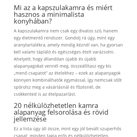
Mi az a kapszulakamra és miért
hasznos a minimalista
konyhában?
A kapszulakamra nem csak egy divatos szó, hanem
egy életmentő rendszer. Gondolj rá úgy, mint egy
aranytartalékra, amely mindig kéznél van, ha gyorsan
kell valami tápláló és egészséges ételt varázsolni.
Ahelyett, hogy állandóan újabb és újabb
alapanyagokat vennél meg, összeállítasz egy kis
„menő csapatot” az ételekhez – ezek az alapanyagok
könnyen kombinálhatók egymással, így nemcsak időt
spórolsz meg a vásárlásnál és főzésnél, de
csökkented is az ételpazarlást.
20 nélkülözhetetlen kamra
alapanyag felsorolása és rövid
jellemzése
Ez a lista úgy áll össze, mint egy jól bevált szuperhős
csapat: minden tagja erős és nélkülözhetetlen.