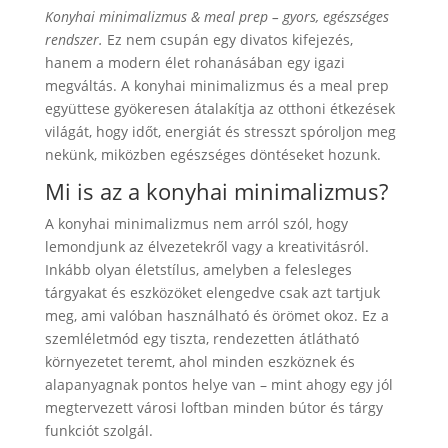
Konyhai minimalizmus & meal prep – gyors, egészséges
rendszer.
Ez nem csupán egy divatos kifejezés,
hanem a modern élet rohanásában egy igazi
megváltás. A konyhai minimalizmus és a meal prep
együttese gyökeresen átalakítja az otthoni étkezések
világát, hogy időt, energiát és stresszt spóroljon meg
nekünk, miközben egészséges döntéseket hozunk.
Mi is az a konyhai minimalizmus?
A konyhai minimalizmus nem arról szól, hogy
lemondjunk az élvezetekről vagy a kreativitásról.
Inkább olyan életstílus, amelyben a felesleges
tárgyakat és eszközöket elengedve csak azt tartjuk
meg, ami valóban használható és örömet okoz. Ez a
szemléletmód egy tiszta, rendezetten átlátható
környezetet teremt, ahol minden eszköznek és
alapanyagnak pontos helye van – mint ahogy egy jól
megtervezett városi loftban minden bútor és tárgy
funkciót szolgál.