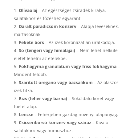
Olívaolaj
– Az egészséges zsiradék királya,
salátákhoz és főzéshez egyaránt.
Darált paradicsom konzerv
– Alapja leveseknek,
mártásoknak.
Fekete bors
– Az ízek koronázatlan uralkodója.
Só (tengeri vagy himalájai)
– Nem lehet nélküle
életet lehelni az ételekbe.
Fokhagyma granulátum vagy friss fokhagyma
–
Mindent feldob.
Szárított oregánó vagy bazsalikom
– Az olaszos
ízek titka.
Rizs (fehér vagy barna)
– Sokoldalú köret vagy
főétel-alap.
Lencse
– Fehérjében gazdag növényi alapanyag.
Csicseriborsó konzerv vagy száraz
– Kiváló
salátákhoz vagy humuszhoz.