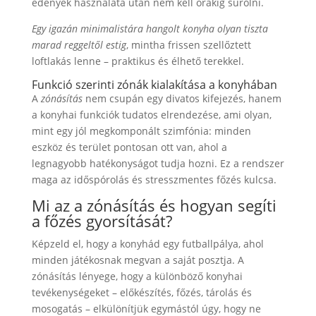
edények használata után nem kell órákig súrolni.
Egy igazán minimalistára hangolt konyha olyan tiszta
marad reggeltől estig
, mintha frissen szellőztett
loftlakás lenne – praktikus és élhető terekkel.
Funkció szerinti zónák kialakítása a konyhában
A
zónásítás
nem csupán egy divatos kifejezés, hanem
a konyhai funkciók tudatos elrendezése, ami olyan,
mint egy jól megkomponált szimfónia: minden
eszköz és terület pontosan ott van, ahol a
legnagyobb hatékonyságot tudja hozni. Ez a rendszer
maga az időspórolás és stresszmentes főzés kulcsa.
Mi az a zónásítás és hogyan segíti
a főzés gyorsítását?
Képzeld el, hogy a konyhád egy futballpálya, ahol
minden játékosnak megvan a saját posztja. A
zónásítás lényege, hogy a különböző konyhai
tevékenységeket – előkészítés, főzés, tárolás és
mosogatás – elkülönítjük egymástól úgy, hogy ne