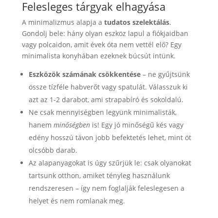
Felesleges tárgyak elhagyása
A minimalizmus alapja a
tudatos szelektálás
.
Gondolj bele: hány olyan eszköz lapul a fiókjaidban
vagy polcaidon, amit évek óta nem vettél elő? Egy
minimalista konyhában ezeknek búcsút intünk.
Eszközök számának csökkentése
– ne gyűjtsünk
össze tízféle habverőt vagy spatulát. Válasszuk ki
azt az 1-2 darabot, ami strapabíró és sokoldalú.
Ne csak mennyiségben legyünk minimalisták,
hanem
minőségben
is! Egy jó minőségű kés vagy
edény hosszú távon jobb befektetés lehet, mint öt
olcsóbb darab.
Az alapanyagokat is úgy szűrjük le: csak olyanokat
tartsunk otthon, amiket tényleg használunk
rendszeresen – így nem foglalják feleslegesen a
helyet és nem romlanak meg.