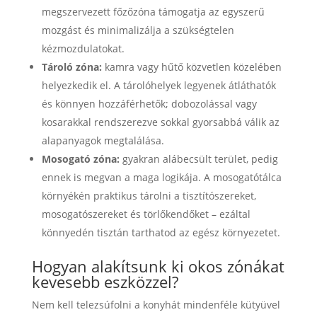
megszervezett főzőzóna támogatja az egyszerű
mozgást és minimalizálja a szükségtelen
kézmozdulatokat.
Tároló zóna:
kamra vagy hűtő közvetlen közelében
helyezkedik el. A tárolóhelyek legyenek átláthatók
és könnyen hozzáférhetők; dobozolással vagy
kosarakkal rendszerezve sokkal gyorsabbá válik az
alapanyagok megtalálása.
Mosogató zóna:
gyakran alábecsült terület, pedig
ennek is megvan a maga logikája. A mosogatótálca
környékén praktikus tárolni a tisztítószereket,
mosogatószereket és törlőkendőket – ezáltal
könnyedén tisztán tarthatod az egész környezetet.
Hogyan alakítsunk ki okos zónákat
kevesebb eszközzel?
Nem kell telezsúfolni a konyhát mindenféle kütyüvel