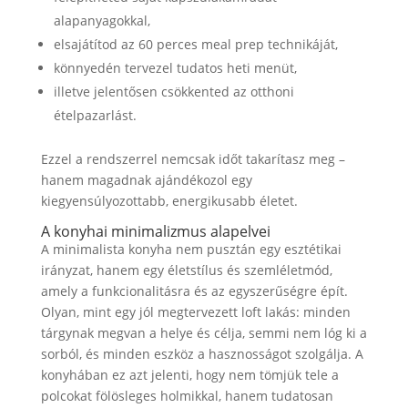
alapanyagokkal,
elsajátítod az 60 perces meal prep technikáját,
könnyedén tervezel tudatos heti menüt,
illetve jelentősen csökkented az otthoni
ételpazarlást.
Ezzel a rendszerrel nemcsak időt takarítasz meg –
hanem magadnak ajándékozol egy
kiegyensúlyozottabb, energikusabb életet.
A konyhai minimalizmus alapelvei
A minimalista konyha nem pusztán egy esztétikai
irányzat, hanem egy életstílus és szemléletmód,
amely a funkcionalitásra és az egyszerűségre épít.
Olyan, mint egy jól megtervezett loft lakás: minden
tárgynak megvan a helye és célja, semmi nem lóg ki a
sorból, és minden eszköz a hasznosságot szolgálja. A
konyhában ez azt jelenti, hogy nem tömjük tele a
polcokat fölösleges holmikkal, hanem tudatosan