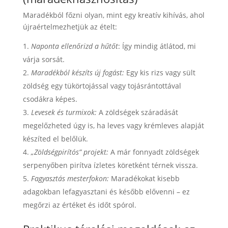
Maradékból főzni olyan, mint egy kreatív kihívás, ahol
újraértelmezhetjük az ételt:
Naponta ellenőrizd a hűtőt
: Így mindig átlátod, mi
várja sorsát.
Maradékból készíts új fogást:
Egy kis rizs vagy sült
zöldség egy tükörtojással vagy tojásrántottával
csodákra képes.
Levesek és turmixok:
A zöldségek száradását
megelőzheted úgy is, ha leves vagy krémleves alapját
készíted el belőlük.
„Zöldségpirítós” projekt:
A már fonnyadt zöldségek
serpenyőben pirítva ízletes köretként térnek vissza.
Fagyasztás mesterfokon:
Maradékokat kisebb
adagokban lefagyasztani és később elővenni – ez
megőrzi az értéket és időt spórol.