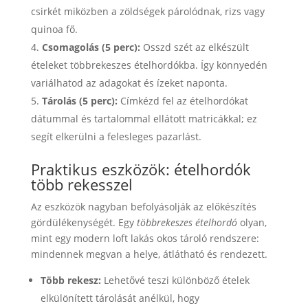
csirkét miközben a zöldségek párolódnak, rizs vagy
quinoa fő.
Csomagolás (5 perc):
Osszd szét az elkészült
ételeket többrekeszes ételhordókba. Így könnyedén
variálhatod az adagokat és ízeket naponta.
Tárolás (5 perc):
Címkézd fel az ételhordókat
dátummal és tartalommal ellátott matricákkal; ez
segít elkerülni a felesleges pazarlást.
Praktikus eszközök: ételhordók
több rekesszel
Az eszközök nagyban befolyásolják az előkészítés
gördülékenységét. Egy
többrekeszes ételhordó
olyan,
mint egy modern loft lakás okos tároló rendszere:
mindennek megvan a helye, átlátható és rendezett.
Több rekesz:
Lehetővé teszi különböző ételek
elkülönített tárolását anélkül, hogy