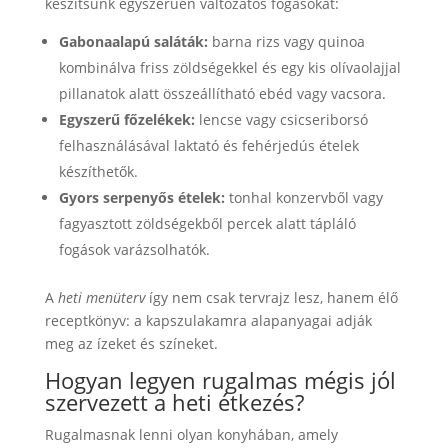
készítsünk egyszerűen változatos fogásokat:
Gabonaalapú saláták:
barna rizs vagy quinoa
kombinálva friss zöldségekkel és egy kis olívaolajjal
pillanatok alatt összeállítható ebéd vagy vacsora.
Egyszerű főzelékek:
lencse vagy csicseriborsó
felhasználásával laktató és fehérjedús ételek
készíthetők.
Gyors serpenyős ételek:
tonhal konzervből vagy
fagyasztott zöldségekből percek alatt tápláló
fogások varázsolhatók.
A
heti menüterv
így nem csak tervrajz lesz, hanem élő
receptkönyv: a kapszulakamra alapanyagai adják
meg az ízeket és színeket.
Hogyan legyen rugalmas mégis jól
szervezett a heti étkezés?
Rugalmasnak lenni olyan konyhában, amely