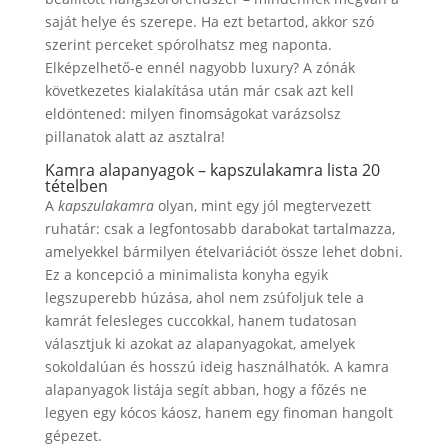
saját helye és szerepe. Ha ezt betartod, akkor szó
szerint perceket spórolhatsz meg naponta.
Elképzelhető-e ennél nagyobb luxury? A zónák
következetes kialakítása után már csak azt kell
eldöntened: milyen finomságokat varázsolsz
pillanatok alatt az asztalra!
Kamra alapanyagok – kapszulakamra lista 20
tételben
A
kapszulakamra
olyan, mint egy jól megtervezett
ruhatár: csak a legfontosabb darabokat tartalmazza,
amelyekkel bármilyen ételvariációt össze lehet dobni.
Ez a koncepció a minimalista konyha egyik
legszuperebb húzása, ahol nem zsúfoljuk tele a
kamrát felesleges cuccokkal, hanem tudatosan
választjuk ki azokat az alapanyagokat, amelyek
sokoldalúan és hosszú ideig használhatók. A kamra
alapanyagok listája segít abban, hogy a főzés ne
legyen egy kócos káosz, hanem egy finoman hangolt
gépezet.