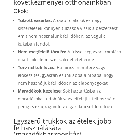
következményei otthonainkban
Okok:
Túlzott vásárlás:
A csábító akciók és nagy
kiszerelések könnyen túlzásba viszik a beszerzést.
Amit nem használunk fel időben, az végül a
kukában landol.
Nem megfelelő tárolás:
A frissesség gyors romlása
miatt sok élelmiszer válik ehetetlenné.
Terv nélküli főzés:
Ha nincs menüterv vagy
előkészítés, gyakran esünk abba a hibába, hogy
nem használjuk fel időben az alapanyagokat.
Maradékok kezelése:
Sok háztartásban a
maradékokat kidobják vagy elfelejtik felhasználni,
pedig ezek újragondolva igazi kincsek lehetnek.
Egyszerű trükkök az ételek jobb
felhasználására
(maradékhasznosítás)