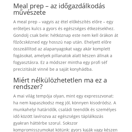
Meal prep – az időgazdálkodás
művészete
A meal prep – vagyis az étel előkészítés előre – egy
erőteljes kulcs a gyors és egészséges étkezésekhez.
Gondolj csak bele: hétköznap este nem kell órákon át
főzőcskézned egy hosszú nap után. Ehelyett előre
összeállítod az alapanyagokat vagy akár komplett
fogásokat, amelyek pillanatok alatt készen állnak a
fogyasztásra. Ez a módszer mintha egy profi séf
precizitását vinné be a saját konyhádba.
Miért nélkülözhetetlen ma ez a
rendszer?
A mai világ tempója olyan, mint egy expresszvonat:
ha nem kapaszkodsz meg jól, könnyen kisodródsz. A
munkahelyi határidők, családi teendők és személyes
idő között lavírozva az egészséges táplálkozás
gyakran háttérbe szorul. Sokszor
kompromisszumokat kötünk: gyors kaják vagy készen