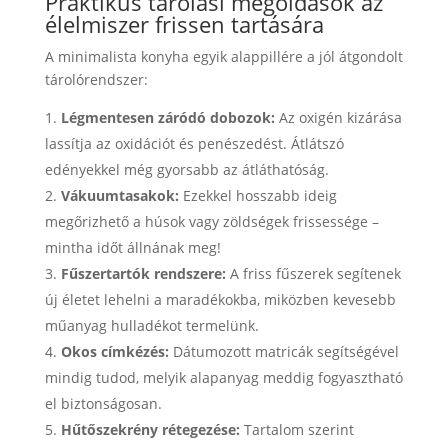
Praktikus tárolási megoldások az
élelmiszer frissen tartására
A minimalista konyha egyik alappillére a jól átgondolt
tárolórendszer:
Légmentesen záródó dobozok:
Az oxigén kizárása
lassítja az oxidációt és penészedést. Átlátszó
edényekkel még gyorsabb az átláthatóság.
Vákuumtasakok:
Ezekkel hosszabb ideig
megőrizhető a húsok vagy zöldségek frissessége –
mintha időt állnának meg!
Fűszertartók rendszere:
A friss fűszerek segítenek
új életet lehelni a maradékokba, miközben kevesebb
műanyag hulladékot termelünk.
Okos címkézés:
Dátumozott matricák segítségével
mindig tudod, melyik alapanyag meddig fogyasztható
el biztonságosan.
Hűtőszekrény rétegezése:
Tartalom szerint