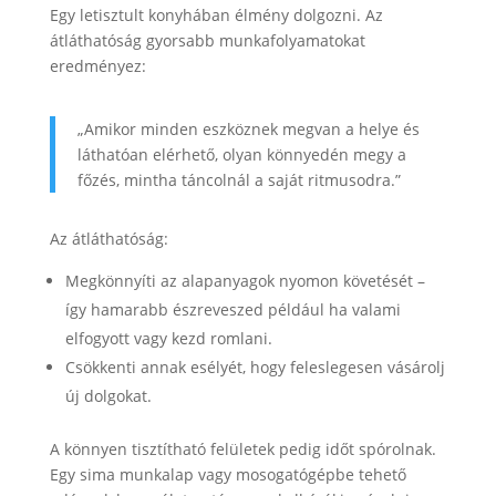
Egy letisztult konyhában élmény dolgozni. Az
átláthatóság gyorsabb munkafolyamatokat
eredményez:
„Amikor minden eszköznek megvan a helye és
láthatóan elérhető, olyan könnyedén megy a
főzés, mintha táncolnál a saját ritmusodra.”
Az átláthatóság:
Megkönnyíti az alapanyagok nyomon követését –
így hamarabb észreveszed például ha valami
elfogyott vagy kezd romlani.
Csökkenti annak esélyét, hogy feleslegesen vásárolj
új dolgokat.
A könnyen tisztítható felületek pedig időt spórolnak.
Egy sima munkalap vagy mosogatógépbe tehető