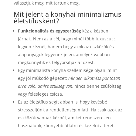
választjuk meg, mit tartunk meg.
Mit jelent a konyhai minimalizmus
életstílusként?
Funkcionalitás és egyszerűség
kéz a kézben
járnak. Nem az a cél, hogy minél több luxuscucc
legyen kéznél, hanem hogy azok az eszközök és
alapanyagok legyenek jelen, amelyek valóban
megkönnyítik és felgyorsítják a főzést.
Egy minimalista konyha szellemisége olyan, mint
egy jól működő gépezet:
minden alkatrész pontosan
arra való, amire szükség van
, nincs benne zsúfoltság
vagy felesleges csicsa.
Ez az életstílus segít abban is, hogy kevésbé
stresszeljünk a rendetlenség miatt. Ha csak azok az
eszközök vannak kéznél, amiket rendszeresen
használunk, könnyebb átlátni és kezelni a teret.