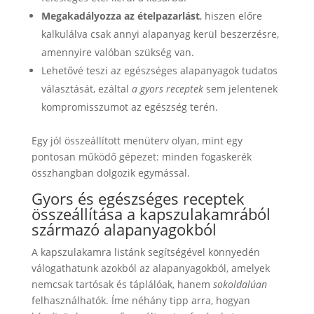
Megakadályozza az ételpazarlást
, hiszen előre
kalkulálva csak annyi alapanyag kerül beszerzésre,
amennyire valóban szükség van.
Lehetővé teszi az egészséges alapanyagok tudatos
választását, ezáltal
a gyors receptek
sem jelentenek
kompromisszumot az egészség terén.
Egy jól összeállított menüterv olyan, mint egy
pontosan működő gépezet: minden fogaskerék
összhangban dolgozik egymással.
Gyors és egészséges receptek
összeállítása a kapszulakamrából
származó alapanyagokból
A kapszulakamra listánk segítségével könnyedén
válogathatunk azokból az alapanyagokból, amelyek
nemcsak tartósak és táplálóak, hanem
sokoldalúan
felhasználhatók. Íme néhány tipp arra, hogyan