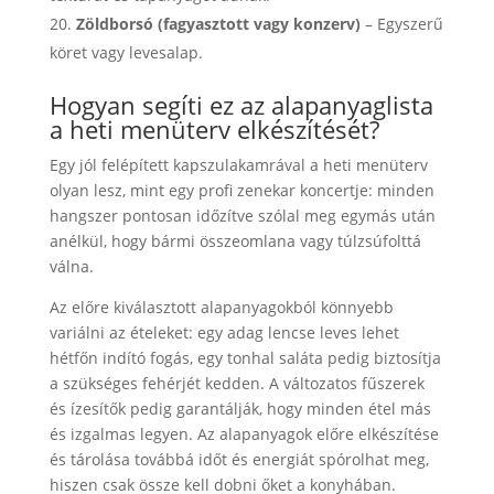
Zöldborsó (fagyasztott vagy konzerv)
– Egyszerű
köret vagy levesalap.
Hogyan segíti ez az alapanyaglista
a heti menüterv elkészítését?
Egy jól felépített kapszulakamrával a heti menüterv
olyan lesz, mint egy profi zenekar koncertje: minden
hangszer pontosan időzítve szólal meg egymás után
anélkül, hogy bármi összeomlana vagy túlzsúfolttá
válna.
Az előre kiválasztott alapanyagokból könnyebb
variálni az ételeket: egy adag lencse leves lehet
hétfőn indító fogás, egy tonhal saláta pedig biztosítja
a szükséges fehérjét kedden. A változatos fűszerek
és ízesítők pedig garantálják, hogy minden étel más
és izgalmas legyen. Az alapanyagok előre elkészítése
és tárolása továbbá időt és energiát spórolhat meg,
hiszen csak össze kell dobni őket a konyhában.