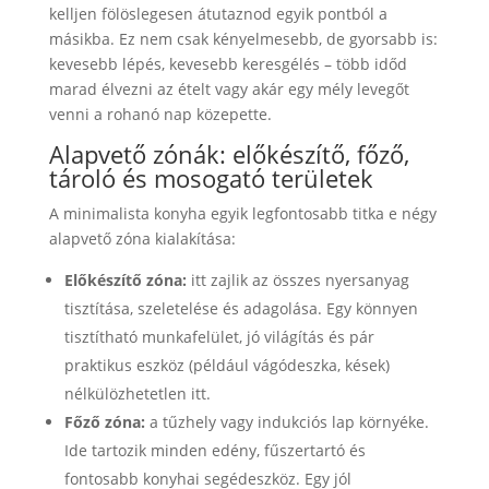
kelljen fölöslegesen átutaznod egyik pontból a
másikba. Ez nem csak kényelmesebb, de gyorsabb is:
kevesebb lépés, kevesebb keresgélés – több időd
marad élvezni az ételt vagy akár egy mély levegőt
venni a rohanó nap közepette.
Alapvető zónák: előkészítő, főző,
tároló és mosogató területek
A minimalista konyha egyik legfontosabb titka e négy
alapvető zóna kialakítása:
Előkészítő zóna:
itt zajlik az összes nyersanyag
tisztítása, szeletelése és adagolása. Egy könnyen
tisztítható munkafelület, jó világítás és pár
praktikus eszköz (például vágódeszka, kések)
nélkülözhetetlen itt.
Főző zóna:
a tűzhely vagy indukciós lap környéke.
Ide tartozik minden edény, fűszertartó és
fontosabb konyhai segédeszköz. Egy jól