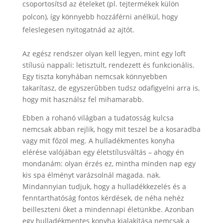
csoportosítsd az ételeket (pl. tejtermékek külön
polcon), így könnyebb hozzáférni anélkül, hogy
feleslegesen nyitogatnád az ajtót.
Az egész rendszer olyan kell legyen, mint egy loft
stílusú nappali: letisztult, rendezett és funkcionális.
Egy tiszta konyhában nemcsak könnyebben
takarítasz, de egyszerűbben tudsz odafigyelni arra is,
hogy mit használsz fel mihamarabb.
Ebben a rohanó világban a tudatosság kulcsa
nemcsak abban rejlik, hogy mit teszel be a kosaradba
vagy mit főzöl meg. A hulladékmentes konyha
elérése valójában egy életstílusváltás – ahogy én
mondanám: olyan érzés ez, mintha minden nap egy
kis spa élményt varázsolnál magada. nak.
Mindannyian tudjuk, hogy a hulladékkezelés és a
fenntarthatóság fontos kérdések, de néha nehéz
beilleszteni őket a mindennapi életünkbe. Azonban
egy hulladékmentes konyha kialakítása nemcsak a