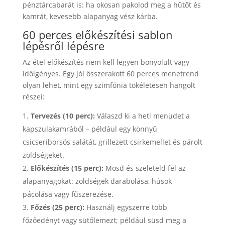
pénztárcabarát is: ha okosan pakolod meg a hűtőt és
kamrát, kevesebb alapanyag vész kárba.
60 perces előkészítési sablon
lépésről lépésre
Az étel előkészítés nem kell legyen bonyolult vagy
időigényes. Egy jól összerakott 60 perces menetrend
olyan lehet, mint egy szimfónia tökéletesen hangolt
részei:
Tervezés (10 perc):
Válaszd ki a heti menüdet a
kapszulakamrából – például egy könnyű
csicseriborsós salátát, grillezett csirkemellet és párolt
zöldségeket.
Előkészítés (15 perc):
Mosd és szeleteld fel az
alapanyagokat: zöldségek darabolása, húsok
pácolása vagy fűszerezése.
Főzés (25 perc):
Használj egyszerre több
főzőedényt vagy sütőlemezt; például süsd meg a