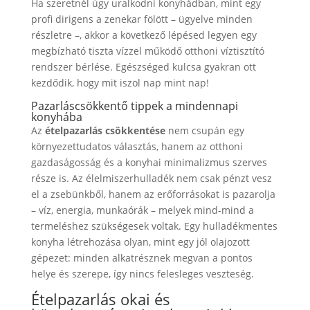
Ha szeretnél úgy uralkodni konyhádban, mint egy
profi dirigens a zenekar fölött – ügyelve minden
részletre –, akkor a következő lépésed legyen egy
megbízható tiszta vízzel működő otthoni víztisztító
rendszer bérlése. Egészséged kulcsa gyakran ott
kezdődik, hogy mit iszol nap mint nap!
Pazarláscsökkentő tippek a mindennapi
konyhába
Az
ételpazarlás csökkentése
nem csupán egy
környezettudatos választás, hanem az otthoni
gazdaságosság és a konyhai minimalizmus szerves
része is. Az élelmiszerhulladék nem csak pénzt vesz
el a zsebünkből, hanem az erőforrásokat is pazarolja
– víz, energia, munkaórák – melyek mind-mind a
termeléshez szükségesek voltak. Egy hulladékmentes
konyha létrehozása olyan, mint egy jól olajozott
gépezet: minden alkatrésznek megvan a pontos
helye és szerepe, így nincs felesleges veszteség.
Ételpazarlás okai és