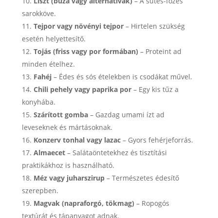
Liszt (búza vagy alternatívák)
– A sütés-főzés
sarokköve.
Tejpor vagy növényi tejpor
– Hirtelen szükség
esetén helyettesítő.
Tojás (friss vagy por formában)
– Proteint ad
minden ételhez.
Fahéj
– Édes és sós ételekben is csodákat művel.
Chili pehely vagy paprika por
– Egy kis tűz a
konyhába.
Szárított gomba
– Gazdag umami ízt ad
leveseknek és mártásoknak.
Konzerv tonhal vagy lazac
– Gyors fehérjeforrás.
Almaecet
– Salátaöntetekhez és tisztítási
praktikákhoz is használható.
Méz vagy juharszirup
– Természetes édesítő
szerepben.
Magvak (napraforgó, tökmag)
– Ropogós
textúrát és tápanyagot adnak.