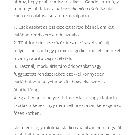
ahhoz, hogy profi rendszert alkoss! Gondolj arra úgy,
mint egy loft lakásra:
a kevesebb néha több
. Az okos
zónák kialakítása során fókuszálj arra:
Csak azokat az eszközöket tartsd kéznél, amiket
valóban rendszeresen használsz.
Többfunkciós eszközök beszerzésével spórolj
helyet – például egy jó minőségű kés mellett nem kell
tucatnyi aprító vagy szeletelő.
Használj moduláris tárolódobozokat vagy
függesztett rendszereket: ezekkel könnyedén
variálhatod a helyet anélkül, hogy elveszne az
átláthatóság.
Egyetlen jól elhelyezett fűszertartó vagy olajtartó
csodákra képes – így nem kell hosszasan keresgélned
főzés közben.
Ne feledd: egy minimalista konyha olyan, mint egy jól
beállított hangszórórendszer – mindennek megvan a