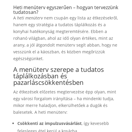
Heti menüterv egyszerűen – hogyan tervezzünk
tudatosan?
A
heti menüterv
nem csupán egy lista az étkezésekről,
hanem egy stratégia a tudatos táplálkozás és a
konyhai hatékonyság megteremtésére. Ebben a
rohanó világban, ahol az idő olyan értékes, mint az
arany, a jól átgondolt menüterv segít abban, hogy ne
vesszünk el a káoszban, és közben megőrizzük
egészségünket.
A menüterv szerepe a tudatos
táplálkozásban és
pazarláscsökkentésben
Az étkezések előzetes megtervezése épp olyan, mint
egy városi forgalom irányítása – ha mindenki tudja,
mikor merre haladjon, elkerülhetőek a dugók és
balesetek. A heti menüterv:
Csökkenti az impulzusvásárlást
, így kevesebb
felesleges étel kerül a kosárba.