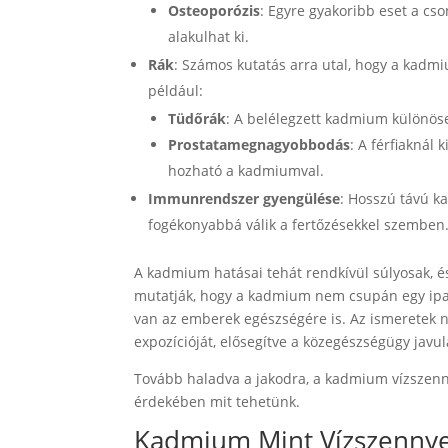
Osteoporózis
: Egyre gyakoribb eset a cs
alakulhat ki.
Rák
: Számos kutatás arra utal, hogy a kadm
például:
Tüdőrák
: A belélegzett kadmium különös
Prostatamegnagyobbodás
: A férfiaknál
hozható a kadmiumval.
Immunrendszer gyengülése
: Hosszú távú k
fogékonyabbá válik a fertőzésekkel szemben
A kadmium hatásai tehát rendkívül súlyosak, és
mutatják, hogy a kadmium nem csupán egy ipari
van az emberek egészségére is. Az ismeretek n
expozícióját, elősegítve a közegészségügy javul
Tovább haladva a jakodra, a kadmium vízszenny
érdekében mit tehetünk.
Kadmium Mint Vízszennye