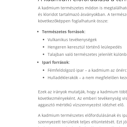
A kadmium természetes módon is megtalálható 
és kloridot tartalmazó ásványokban. A termész
következőképpen foglalhatunk össze:
Természetes források
:
Vulkanikus tevékenységek
Hengeren keresztül történő leülepedés
Talajban való természetes jelenlét külön
Ipari források
:
Fémfeldolgozó ipar – a kadmium az ónérc 
Hulladéklerakók – a nem megfelelően kezel
Ezek az irányok mutatják, hogy a kadmium több
következményeként. Az emberi tevékenység vis
aggasztó mértékű vízszennyezést idézhet elő.
A kadmium természetes előfordulásának és ipar
szennyezett területek teljes eltüntetését. Ezt 