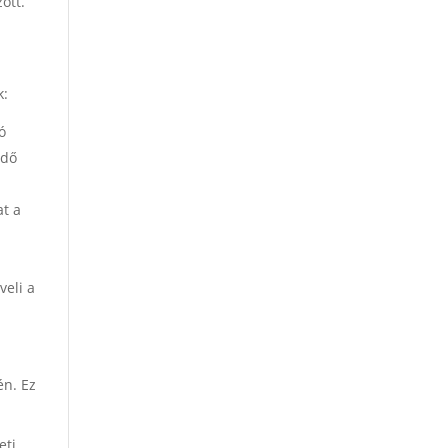
ött.
k:
ó
edő
at a
eli a
i
én. Ez
eti