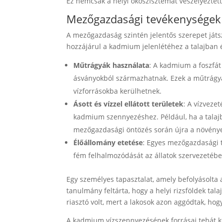
Ez nemcsak a helyi ökoszisztémát veszélyeztet
Mezőgazdasági tevékenységek
A mezőgazdaság szintén jelentős szerepet ját
hozzájárul a kadmium jelenlétéhez a talajban 
Műtrágyák használata
: A kadmium a foszfát
ásványokból származhatnak. Ezek a műtrágyá
vízforrásokba kerülhetnek.
Ásott és vízzel ellátott területek
: A vízveze
kadmium szennyezéshez. Például, ha a talaj
mezőgazdasági öntözés során újra a növénye
Élőállomány etetése
: Egyes mezőgazdasági 
fém felhalmozódását az állatok szervezetébe
Egy személyes tapasztalat, amely befolyásolta 
tanulmány feltárta, hogy a helyi rizsföldek t
riasztó volt, mert a lakosok azon aggódtak, hog
A kadmium vízszennyezésének forrásai tehát k