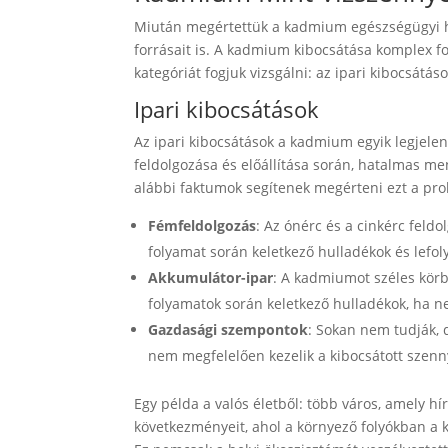
Miután megértettük a kadmium egészségügyi h
forrásait is. A kadmium kibocsátása komplex fol
kategóriát fogjuk vizsgálni: az ipari kibocsát
Ipari kibocsátások
Az ipari kibocsátások a kadmium egyik legjele
feldolgozása és előállítása során, hatalmas me
alábbi faktumok segítenek megérteni ezt a pr
Fémfeldolgozás
: Az ónérc és a cinkérc feld
folyamat során keletkező hulladékok és lefol
Akkumulátor-ipar
: A kadmiumot széles körb
folyamatok során keletkező hulladékok, ha n
Gazdasági szempontok
: Sokan nem tudják, 
nem megfelelően kezelik a kibocsátott szen
Egy példa a valós életből: több város, amely h
következményeit, ahol a környező folyókban a