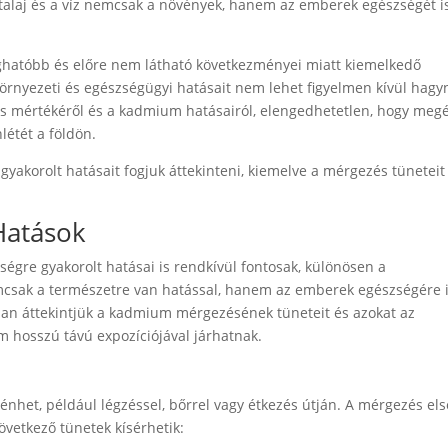
alaj és a víz nemcsak a növények, hanem az emberek egészségét i
ghatóbb és előre nem látható következményei miatt kiemelkedő
örnyezeti és egészségügyi hatásait nem lehet figyelmen kívül hagyn
és mértékéről és a kadmium hatásairól, elengedhetetlen, hogy meg
létét a földön.
akorolt hatásait fogjuk áttekinteni, kiemelve a mérgezés tüneteit
Hatások
égre gyakorolt hatásai is rendkívül fontosak, különösen a
mcsak a természetre van hatással, hanem az emberek egészségére 
ban áttekintjük a kadmium mérgezésének tüneteit és azokat az
 hosszú távú expozíciójával járhatnak.
nhet, például légzéssel, bőrrel vagy étkezés útján. A mérgezés els
következő tünetek kísérhetik: