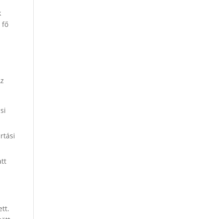
k
 fő
Az
si
rtási
tt
tt.