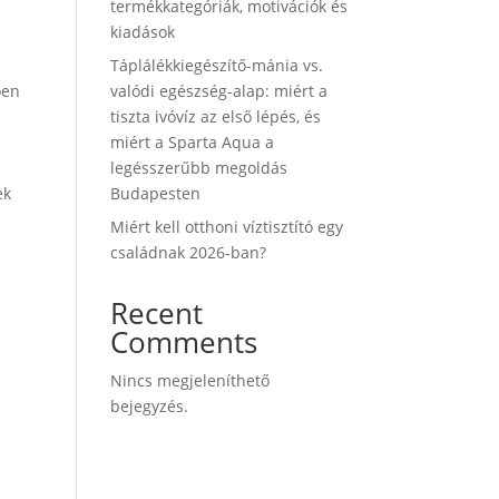
termékkategóriák, motivációk és
kiadások
Táplálékkiegészítő-mánia vs.
ően
valódi egészség-alap: miért a
tiszta ivóvíz az első lépés, és
miért a Sparta Aqua a
legésszerűbb megoldás
ek
Budapesten
Miért kell otthoni víztisztító egy
családnak 2026-ban?
Recent
Comments
Nincs megjeleníthető
bejegyzés.