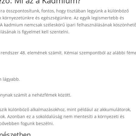
ző: Mi az a Kadmium?
a összpontosítunk, fontos, hogy tisztában legyünk a különböző
 környezetünkre és egészségünkre. Az egyik legismertebb és
A kadmium nemcsak széleskörű ipari felhasználásának köszönhet
ásának is figyelmet kell szentelni.
rendszer 48. elemének számít. Kémiai szempontból az alábbi fém
n lágyabb.
sonynak számít a nehézfémek között.
szik különböző alkalmazásokhoz, mint például az akkumulátorok,
tok. Azonban ez a sokoldalúság nem mentesíti a környezeti és
 bővebben fogunk beszélni.
rmészetben