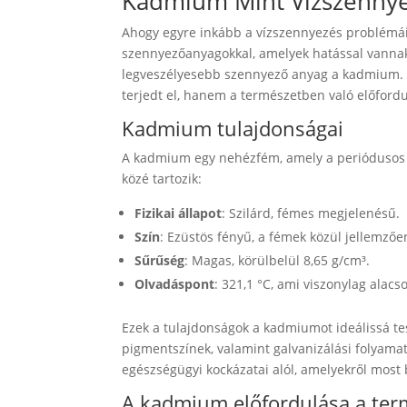
Kadmium Mint Vizszennye
Ahogy egyre inkább a vízszennyezés problémáir
szennyezőanyagokkal, amelyek hatással vannak
legveszélyesebb szennyező anyag a kadmium. 
terjedt el, hanem a természetben való előfordul
Kadmium tulajdonságai
A kadmium egy nehézfém, amely a periódusos 
közé tartozik:
Fizikai állapot
: Szilárd, fémes megjelenésű.
Szín
: Ezüstös fényű, a fémek közül jellemzőe
Sűrűség
: Magas, körülbelül 8,65 g/cm³.
Olvadáspont
: 321,1 °C, ami viszonylag alac
Ezek a tulajdonságok a kadmiumot ideálissá te
pigmentszínek, valamint galvanizálási folyama
egészségügyi kockázatai alól, amelyekről most
A kadmium előfordulása a te