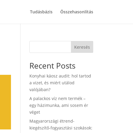
Tudásbázis
Összehasonlítás
Keresés
Recent Posts
Konyhai káosz audit: hol tartod
a vizet, és miért utálod
valójában?
A palackos víz nem termék –
egy házimunka, ami sosem ér
véget
Magyarországi étrend-
kiegészítő-fogyasztási szokások: