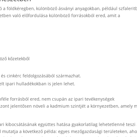
a földkéregben, különböző ásványi anyagokban, például szfalerit
etben való előfordulása különböző forrásokból ered, amit a
böző kőzetekből
és cinkérc feldolgozásából származhat.
t ipari hulladékokban is jelen lehet.
féle forrásból ered, nem csupán az ipari tevékenységek
zont jelentősen növeli a kadmium szintjét a környezetben, amely 
i kibocsátásának együttes hatása gyakorlatilag lehetetlenné teszi
jól mutatja a következő példa: egyes mezőgazdasági területeken, aho