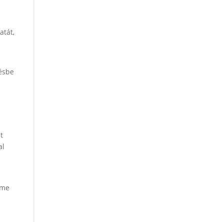
atát,
gésbe
t
al
m
lme