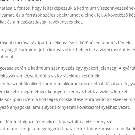
atásait, fontos, hogy feltérképezzük a kadmium vízszennyezéséne
yamat, és a források széles spektrumot ölelnek fel. A következő két
ásokat és a mezőgazdasági tevékenységeket.
ntősebb forrása. Az ipari tevékenységek, különösen a nehézfémek
nnyiségű kadmium jut a környezetbe, beleértve a vízforrásokat is. 
oblémát:
olgozása során a kadmium szennyezés egy gyakori jelenség. A gyártá
yók gyakran közvetlenül a vízforrásokhoz kerülnek.
en használják nikkel-kadmium akkumulátorok előállításában. A gyá
em kezelik megfelelően, könnyen szennyezhetik a vízkészleteket.
de sok ipari üzem a költségek csökkentésére irányuló törekvései mia
nyező anyagokat, ami súlyos környezeti következményekhez vezet.
íres fémfeldolgozó üzemekről, tapasztalta a vízszennyezés
 kadmium szintje a megengedett határérték többszörösére emelkede