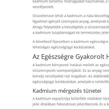
kadmium tartalmú műtrágyákat használnak, a t
veszélyezteti.
Összellenzve tehát a kadmium a nála kézzelfo
figyelmet igénylő szennyező anyag, amelynek k
Ahogy folytatódik a beszélgetés a vízszennyez
a kadmium tulajdonságait és természetes jelen
A következő fejezetben a kadmium egészségre gy
lehetséges egészségügyi kockázatokat.
Az Egészségre Gyakorolt 
A kadmium környezeti hatásai mellett az egészs
vízszennyezés szempontjából. Ez az anyag ne
komoly veszélyeket rejt magában. Az alábbiak
egészségügyi kockázatokat, amelyek e nehézfém
Kadmium mérgezés tünetei
A kadmium expozíciója különféle módokon törté
jelei általában fokozatosan jelentkeznek, és a 