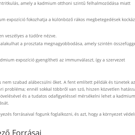
ontritkulás, amely a kadmium otthoni szintű felhalmozódása miatt
ium expozíció fokozhatja a különböző rákos megbetegedések kockáz
en veszélyes a tüdőre nézve.
 kialakulhat a prosztata megnagyobbodása, amely szintén összefüg
admium expozíció gyengítheti az immunválaszt, így a szervezet
.
 nem szabad alábecsülni őket. A fent említett példák és tünetek az
 probléma; ennél sokkal többről van szó, hiszen közvetlen hatáss
övelésével és a tudatos odafigyeléssel mérsékelni lehet a kadmiu
ását.
ezés forrásaival fogunk foglalkozni, és azt, hogy a környezet véde
ző Forrásai