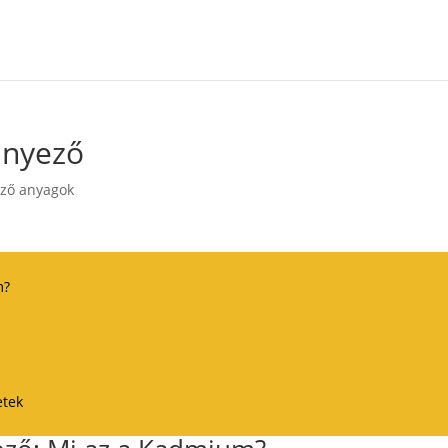
nnyező
ező anyagok
m?
etek