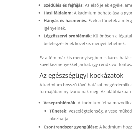
Szédülés és fejfájás
: Az első jelek egyike, a
Hasi fájdalom
: A kadmium behatolása a gyom
Hányás és hasmenés
: Ezek a tünetek a mérg
igényelnek.
Légzőszervi problémák
: Különösen a léguta
belélegzésének következményei lehetnek.
Ez a fém már kis mennyiségben is káros hatássa
következményekkel járhat, így rendkívül fontos
Az egészségügyi kockázatok
A kadmium hosszú távú hatásai megérdemlik a 
formájában nyilvánulnak meg. Az alábbiakban 
Veseproblémák
: A kadmium felhalmozódik a
Tünetek
: Veseelégtelenség, a vese műkö
okozhatja.
Csontrendszer gyengülése
: A kadmium hozz