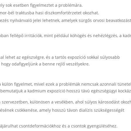
mely sok esetben figyelmeztet a problémára.
or-bél traktusba hasi diszkomfortérzetet okozhat.
ezés nyilvánvaló jelei lehetnek, amelyek sürgős orvosi beavatkozás
kban fellépő irritációk, mint például köhögés és nehézlégzés, a k
l lehet az egészségre, és a tartós expozíció sokkal súlyosabb
, hogy odafigyeljünk a benne rejlő veszélyekre.
külön figyelmet, mivel ezek a problémák nemcsak azonnali tünete
bemutatjuk a kadmium expozíció hosszú távú egészségügyi kockáza
 szervezetben, különösen a vesékben, ahol súlyos károsodást okoz
désének csökkenése, amely hosszú távon dialízis szükségességét
ájárulhat csontdeformációkhoz és a csontok gyengüléséhez.